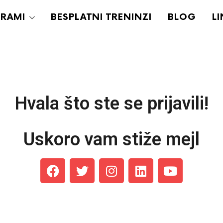
RAMI
BESPLATNI TRENINZI
BLOG
L
Hvala što ste se prijavili!
Uskoro vam stiže mejl