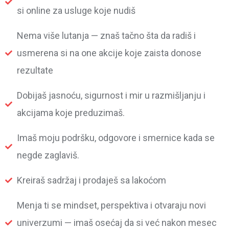
si online za usluge koje nudiš
Nema više lutanja — znaš tačno šta da radiš i
usmerena si na one akcije koje zaista donose
rezultate
Dobijaš jasnoću, sigurnost i mir u razmišljanju i
akcijama koje preduzimaš.
Imaš moju podršku, odgovore i smernice kada se
negde zaglaviš.
Kreiraš sadržaj i prodaješ sa lakoćom
Menja ti se mindset, perspektiva i otvaraju novi
univerzumi — imaš osećaj da si već nakon mesec