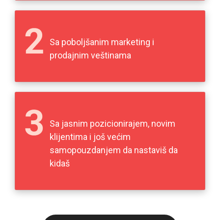
Sa poboljšanim marketing i
prodajnim veštinama
Sa jasnim pozicionirajem, novim
klijentima i još većim
samopouzdanjem da nastaviš da
kidaš