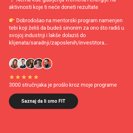
aktivnosti koje ti neće doneti rezultate
Dobrodošao na mentorski program namenjen
tebi koji želiš da budeš sinonim za ono što radiš u
svojoj industriji i lakše dolaziš do
klijenata/saradnji/zaposlenih/investitora…
3000 stručnjaka je prošlo kroz moje programe
Saznaj da li smo FIT