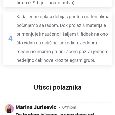
firma iz Srbije i inostranstva)
Kada legne uplata dobijaš pristup materijalima i
počinjemo sa radom. Dok prolaziš materijale
primenjuješ naučeno i šaljem ti fidbek na ono
4
što vidim da radiš na Linkedinu. Jednom
mesečno imamo grupni Zoom poziv i jednom
nedeljno čekinove kroz telegram grupu.
Utisci polaznika