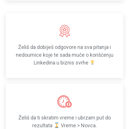
Želiš da dobiješ odgovore na sva pitanja i
nedoumice koje te sada muče o korišćenju
Linkedina u biznis svrhe
Želiš da ti skratim vreme i ubrzam put do
rezultata
Vreme > Novca.