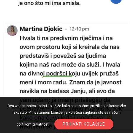
Ova web stranica koristi kolačiće kako bismo Vam pružili bolje korisničko
iskustvo. Prihvatanjem korišćenja kolačića saglasni ste sa našom
PRIHVATI KOLAČIĆE
politikom privatnosti
.