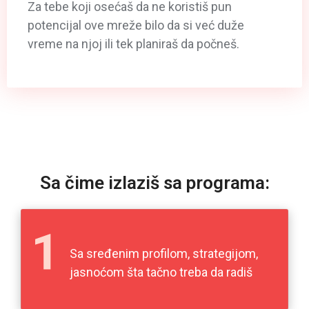
Za tebe koji osećaš da ne koristiš pun
potencijal ove mreže bilo da si već duže
vreme na njoj ili tek planiraš da počneš.
Sa čime izlaziš sa programa:
Sa sređenim profilom, strategijom,
jasnoćom šta tačno treba da radiš