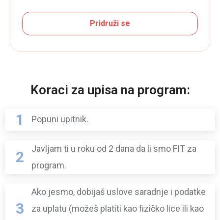
Pridruži se
Koraci za upisa na program:
1
Popuni upitnik.
Javljam ti u roku od 2 dana da li smo FIT za
2
program.
Ako jesmo, dobijaš uslove saradnje i podatke
3
za uplatu (možeš platiti kao fizičko lice ili kao