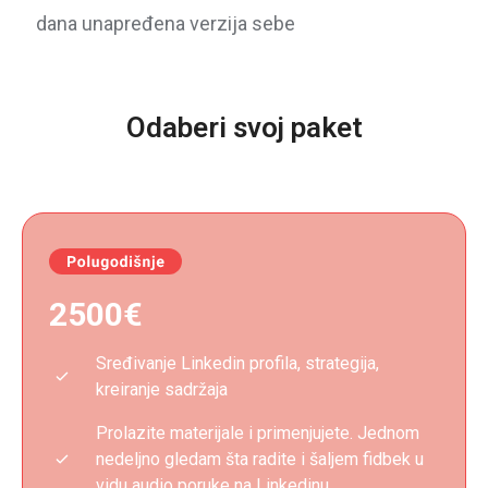
dana unapređena verzija sebe
Odaberi svoj paket
2500€
Sređivanje Linkedin profila, strategija,
kreiranje sadržaja
Prolazite materijale i primenjujete. Jednom
nedeljno gledam šta radite i šaljem fidbek u
vidu audio poruke na Linkedinu