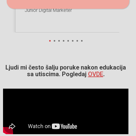
Natascha Maksimovic
Junior Digital Marketer
POŠALJI
1
2
3
4
5
6
7
Ljudi mi često šalju poruke nakon edukacija
sa utiscima.
Pogledaj
OVDE
.