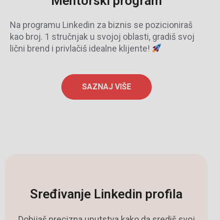
Mentorski program
Na programu Linkedin za biznis se pozicioniraš
kao broj. 1 stručnjak u svojoj oblasti, gradiš svoj
lični brend i privlačiš idealne klijente!
SAZNAJ VIŠE
Sređivanje Linkedin profila
Dobijaš precizna uputstva kako da središ svoj