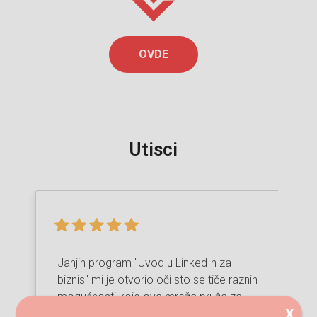
OVDE
Utisci
Janjin program "Uvod u LinkedIn za
Linkedin za
biznis" mi je otvorio oči sto se tiče raznih
mogućnosti koje ova mreža pruža za
X
biznis. Dala nam je u programu