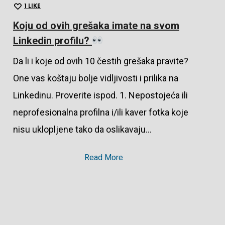
1
LIKE
Koju od ovih grešaka imate na svom
Linkedin profilu?
Da li i koje od ovih 10 čestih grešaka pravite?
One vas koštaju bolje vidljivosti i prilika na
Linkedinu. Proverite ispod. 1. Nepostojeća ili
neprofesionalna profilna i/ili kaver fotka koje
nisu uklopljene tako da oslikavaju…
Read More