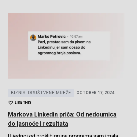
BIZNIS
DRUŠTVENE MREŽE
OCTOBER 17, 2024
LIKE THIS
Markova Linkedin priča: Od nedoumica
do jasnoće i rezultata
U jednoj od prošlih grupa programa sam imala