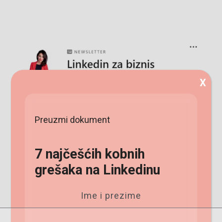
X
Preuzmi dokument
7 najčešćih kobnih
grešaka na Linkedinu
BIZNIS
DRUŠTVENE MREŽE
OCTOBER 25, 2024
Ime i prezime
LIKE THIS
Linkedin članak: Najbolja praksa za