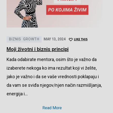
BIZNIS
GROWTH
MAY 13, 2024
LIKE THIS
Moji životni i biznis principi
Kada odabirate mentora, osim što je važno da
izaberete nekoga ko ima rezultat koji vi želite,
jako je važno i da se vaše vrednosti poklapaju i
da vam se sviđa njegov/njen način razmišljanja,
energija i…
Read More