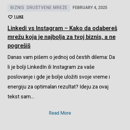
BIZNIS
DRUŠTVENE MREŽE
FEBRUARY 4, 2025
1
LIKE
Linkedi vs Instagram – Kako da odabereš
mrežu koja je najbolja za tvoj biznis, a ne
pogrešiš
Danas vam pišem o jednoj od čestih dilema: Da
li je bolji LinkedIn ili Instagram za vaše
poslovanje i gde je bolje uložiti svoje vreme i
energiju za optimalan rezultat? Ideju za ovaj
tekst sam…
Read More