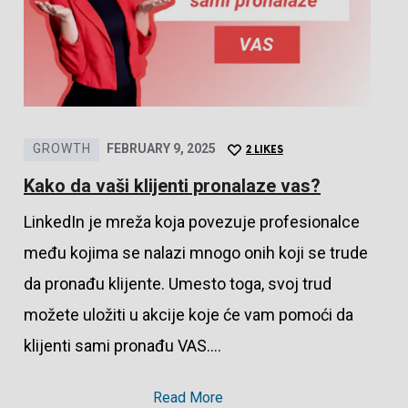
GROWTH
FEBRUARY 9, 2025
2
LIKES
Kako da vaši klijenti pronalaze vas?
LinkedIn je mreža koja povezuje profesionalce
među kojima se nalazi mnogo onih koji se trude
da pronađu klijente. Umesto toga, svoj trud
možete uložiti u akcije koje će vam pomoći da
klijenti sami pronađu VAS….
Read More