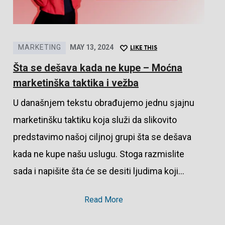
MARKETING
MAY 13, 2024
LIKE THIS
Šta se dešava kada ne kupe – Moćna
marketinška taktika i vežba
U današnjem tekstu obrađujemo jednu sjajnu
marketinšku taktiku koja služi da slikovito
predstavimo našoj ciljnoj grupi šta se dešava
kada ne kupe našu uslugu. Stoga razmislite
sada i napišite šta će se desiti ljudima koji…
Read More