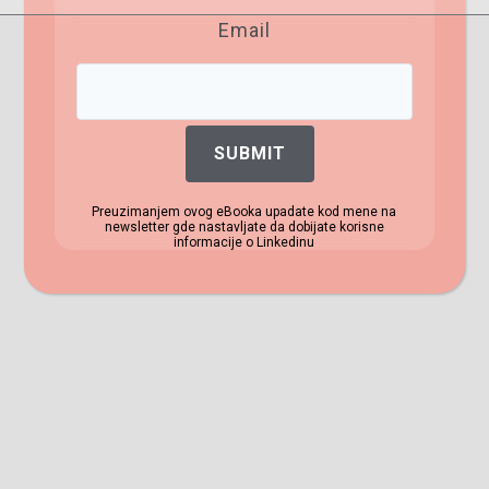
pisanje LinkedIn Articles
Email
Ako poredimo Linkedin postove i Linkedin
članke, ljudi se češće odlučuju za prvo. Jedan od
glavih razloga je to što ne znaju koja je najbolja
SUBMIT
praksa za pisanje Linkedin članaka i Linkedin
newsletter-a tako da…
Preuzimanjem ovog eBooka upadate kod mene na
newsletter gde nastavljate da dobijate korisne
informacije o Linkedinu
Read More