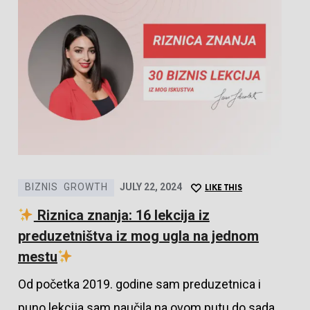
BIZNIS
GROWTH
JULY 22, 2024
LIKE THIS
Riznica znanja: 16 lekcija iz
preduzetništva iz mog ugla na jednom
mestu
Od početka 2019. godine sam preduzetnica i
puno lekcija sam naučila na ovom putu do sada.