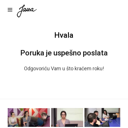
Hvala
Poruka je uspešno poslata
Odgovoriću Vam u što kraćem roku!