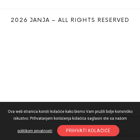
2026 JANJA – ALL RIGHTS RESERVED
Ova web stranica koristi kolačiće kako bismo Vam pružili bolje korisničko
iskustvo. Prihvatanjem korišćenja kolačića saglasni ste sa našom
PRIHVATI KOLAČIĆE
politikom privatnosti
.