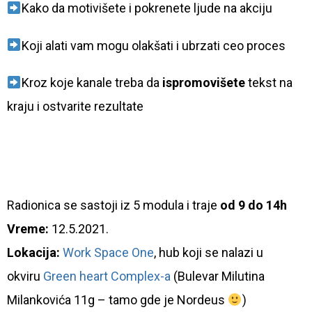
Kako da motivišete i pokrenete ljude na akciju
Koji alati vam mogu olakšati i ubrzati ceo proces
Kroz koje kanale treba da
ispromovišete
tekst na
kraju i ostvarite rezultate
Radionica se sastoji iz 5 modula i
traje
od 9 do 14h
Vreme:
12.5.2021.
Lokacija:
Work Space One
, hub koji se nalazi u
okviru
Green heart Complex-a
(Bulevar Milutina
Milankovića 11g – tamo gde je Nordeus
)