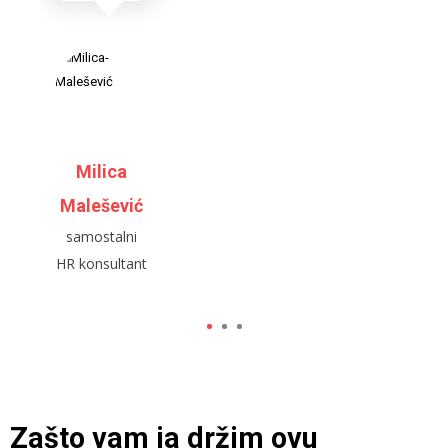
Milica
Malešević
samostalni
HR konsultant
1
2
3
Zašto vam ja držim ovu