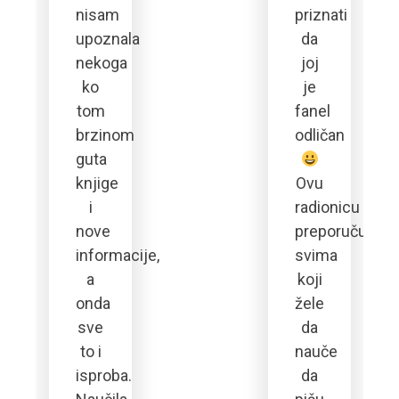
nisam
priznati
upoznala
da
o
nekoga
joj
ko
je
ć
tom
fanel
t
brzinom
odličan
sti
guta
knjige
Ovu
i
radionicu
nove
preporučujem
informacije,
svima
a
koji
onda
žele
sve
da
to i
nauče
isproba.
da