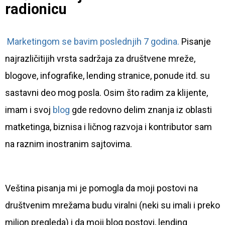
radionicu
Marketingom se bavim poslednjih 7 godina.
Pisanje
najrazličitijih vrsta sadržaja za društvene mreže,
blogove, infografike, lending stranice, ponude itd. su
sastavni deo mog posla. Osim što radim za klijente,
imam i svoj
blog
gde redovno delim znanja iz oblasti
matketinga, biznisa i ličnog razvoja i kontributor sam
na raznim inostranim sajtovima.
Veština pisanja mi je pomogla da moji postovi na
društvenim mrežama budu viralni (neki su imali i preko
milion pregleda) i da moji blog postovi, lending