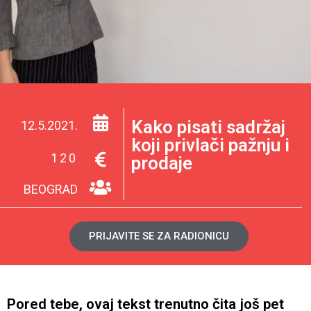
Kako pisati sadržaj
12.5.2021.
koji privlači pažnju i
120
prodaje
BEOGRAD
PRIJAVITE SE ZA RADIONICU
Pored tebe, ovaj tekst trenutno čita još pet