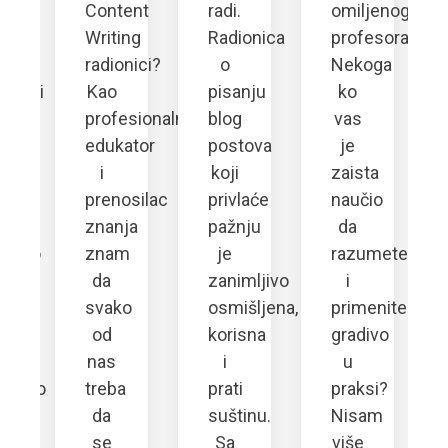
e
Content
radi.
omiljenog
Writing
Radionica
profesora/pro
in
radionici?
o
Nekoga
teljski
Kao
pisanju
ko
tup
profesionalni
blog
vas
edukator
postova
je
i
koji
zaista
prenosilac
privlaće
naučio
ma
znanja
pažnju
da
gućio
znam
je
razumete
da
zanimljivo
i
svako
osmišljena,
primenite
timo
od
korisna
gradivo
nas
i
u
avimo
treba
prati
praksi?
a
da
suštinu.
Nisam
ja,
se
Sa
više