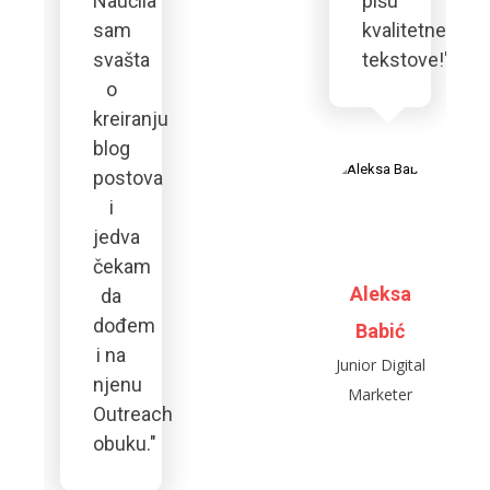
Naučila
pišu
sam
kvalitetne
svašta
tekstove!"
o
kreiranju
blog
postova
i
jedva
čekam
Aleksa
da
dođem
Babić
i na
Junior Digital
njenu
Marketer
Outreach
obuku.
"