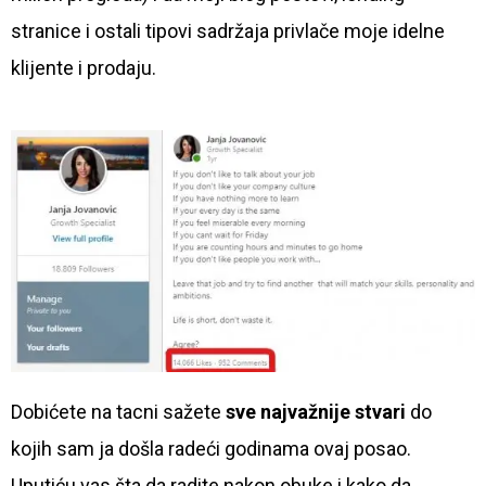
stranice i ostali tipovi sadržaja privlače moje idelne
klijente i prodaju.
Dobićete na tacni sažete
sve najvažnije stvari
do
kojih sam ja došla radeći godinama ovaj posao.
Uputiću vas šta da radite nakon obuke i kako da