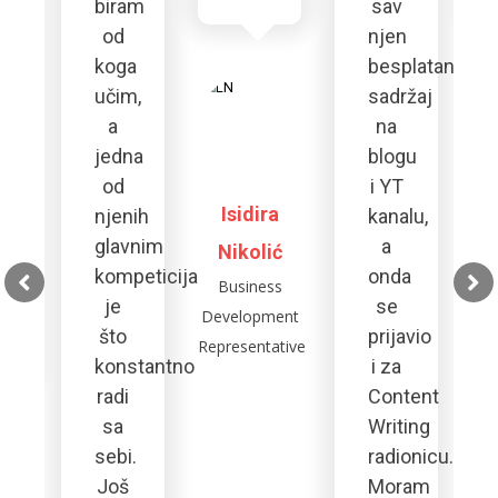
ktna
biram
sav
plina,
od
njen
koga
besplatan
tivan
učim,
sadržaj
es
a
na
jedna
blogu
e
od
i YT
Isidira
S
a
njenih
kanalu,
i
glavnim
a
Nikolić
P
kompeticija
onda
Business
Sel
je
se
Development
."
što
prijavio
Representative
konstantno
i za
radi
Content
sa
Writing
sebi.
radionicu.
Još
Moram