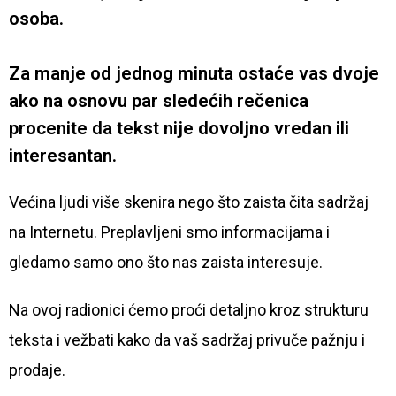
osoba.
Za manje od jednog minuta ostaće vas dvoje
ako na osnovu par sledećih rečenica
procenite da tekst nije dovoljno vredan ili
interesantan.
Većina ljudi više skenira nego što zaista čita sadržaj
na Internetu. Preplavljeni smo informacijama i
gledamo samo ono što nas zaista interesuje.
Na ovoj radionici ćemo proći detaljno kroz strukturu
teksta i vežbati kako da vaš sadržaj privuče pažnju i
prodaje.