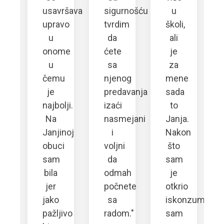
usavršava
sigurnošću
u
upravo
tvrdim
školi,
u
da
ali
onome
ćete
je
a
u
sa
za
vor.
čemu
njenog
mene
o
je
predavanja
sada
najbolji.
izaći
to
Na
nasmejani
Janja.
Janjinoj
i
Nakon
obuci
voljni
što
sam
da
sam
očila
bila
odmah
je
jer
počnete
otkrio
nje
jako
sa
iskonzumirao
pažljivo
radom."
sam