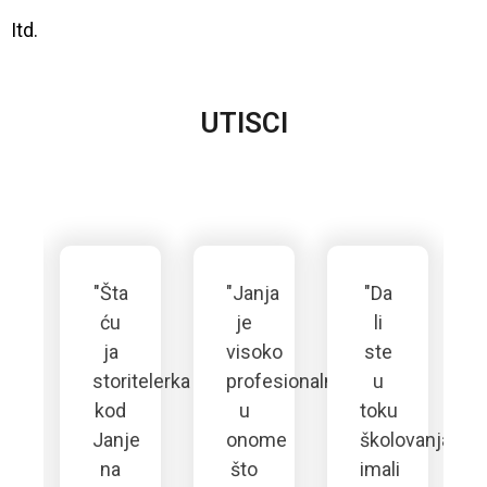
Itd.
UTISCI
"Šta
"Janja
"Da
ću
je
li
ja
visoko
ste
vilo
storitelerka
profesionalna
u
eći
kod
u
toku
ak
Janje
onome
školovanja
na
što
imali