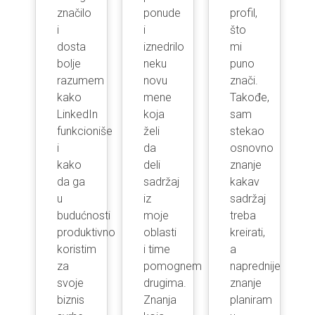
značilo
ponude
profil,
i
i
što
van
dosta
iznedrilo
mi
bolje
neku
puno
er
razumem
novu
znači.
 at
kako
mene
Takođe,
LinkedIn
koja
sam
funkcioniše
želi
stekao
i
da
osnovno
kako
deli
znanje
da ga
sadržaj
kakav
u
iz
sadržaj
budućnosti
moje
treba
produktivno
oblasti
kreirati,
koristim
i time
a
za
pomognem
naprednije
svoje
drugima.
znanje
biznis
Znanja
planiram