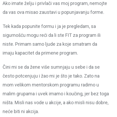
Ako imate želju i privlači vas moj program, nemojte
da vas ova misao zaustavi u popunjavanju forme.
Tek kada popunite formu i ja je pregledam, sa
sigurnošću mogu reći da li ste FIT za program ili
niste. Primam samo ljude za koje smatram da
imaju kapacitet da primene program.
Čini mi se da žene više sumnjaju u sebe i da se
često potcenjuju i žao mi je što je tako. Zato na
mom velikom mentorskom programu radimo u
malim grupama i uvek imamo i koučing, jer bez toga
ništa. Misli nas vode u akcije, a ako misli nisu dobre,
neće biti ni akcija.