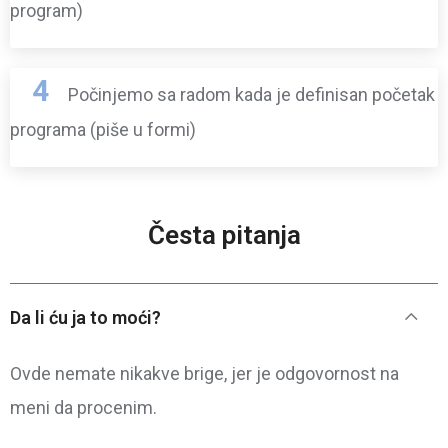
program)
4
Počinjemo sa radom kada je definisan početak
programa (piše u formi)
Česta pitanja
Da li ću ja to moći?
Ovde nemate nikakve brige, jer je odgovornost na
meni da procenim.