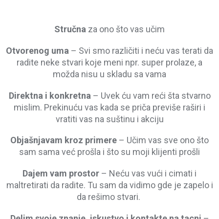
Stručna
za ono što vas učim
Otvorenog uma
– Svi smo različiti i neću vas terati da
radite neke stvari koje meni npr. super prolaze, a
možda nisu u skladu sa vama
Direktna i konkretna
– Uvek ću vam reći šta stvarno
mislim. Prekinuću vas kada se priča previše raširi i
vratiti vas na suštinu i akciju
Objašnjavam kroz primere
– Učim vas sve ono što
sam sama već prošla i što su moji klijenti prošli
Dajem vam prostor
– Neću vas vući i cimati i
maltretirati da radite. Tu sam da vidimo gde je zapelo i
da rešimo stvari.
Delim svoje znanje, iskustvo i kontakte na tacni
–