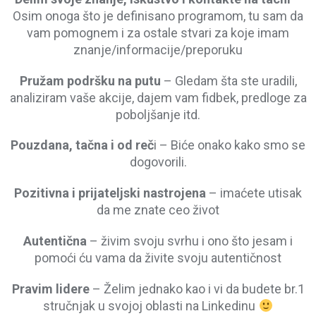
Osim onoga što je definisano programom, tu sam da
vam pomognem i za ostale stvari za koje imam
znanje/informacije/preporuku
Pružam podršku na putu
– Gledam šta ste uradili,
analiziram vaše akcije, dajem vam fidbek, predloge za
poboljšanje itd.
Pouzdana, tačna i od reč
i – Biće onako kako smo se
dogovorili.
Pozitivna i prijateljski nastrojena
– imaćete utisak
da me znate ceo život
Autentična
– živim svoju svrhu i ono što jesam i
pomoći ću vama da živite svoju autentičnost
Pravim lidere
– Želim jednako kao i vi da budete br.1
stručnjak u svojoj oblasti na Linkedinu