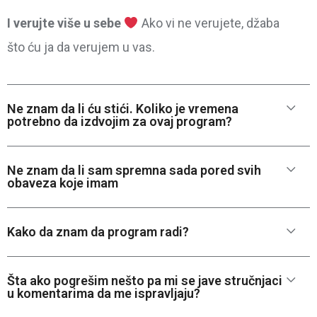
I verujte više u sebe
Ako vi ne verujete, džaba
što ću ja da verujem u vas.
Ne znam da li ću stići. Koliko je vremena
potrebno da izdvojim za ovaj program?
Ne znam da li sam spremna sada pored svih
obaveza koje imam
Kako da znam da program radi?
Šta ako pogrešim nešto pa mi se jave stručnjaci
u komentarima da me ispravljaju?