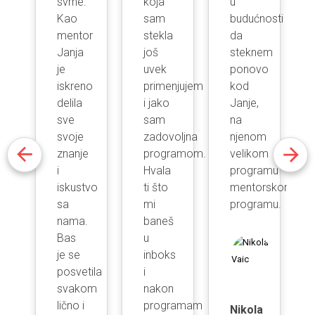
svrhe.
koja
u
Kao
sam
budućnosti
mentor
stekla
da
Janja
još
steknem
je
uvek
ponovo
iskreno
primenjujem
kod
delila
i jako
Janje,
sve
sam
na
svoje
zadovoljna
njenom
znanje
programom.
velikom
i
Hvala
programu
iskustvo
ti što
mentorskom
sa
mi
programu.
nama.
baneš
Bas
u
je se
inboks
posvetila
i
svakom
nakon
lično i
programam
Nikola