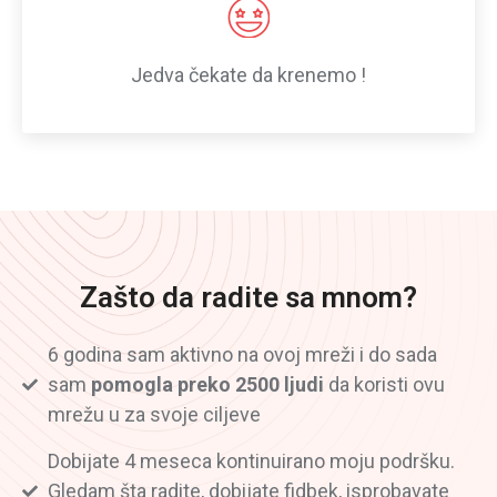
Jedva čekate da krenemo !
Zašto da radite sa mnom?
6 godina sam aktivno na ovoj mreži i do sada
sam
pomogla preko 2500 ljudi
da koristi ovu
mrežu u za svoje ciljeve
Dobijate 4 meseca kontinuirano moju podršku.
Gledam šta radite, dobijate fidbek, isprobavate