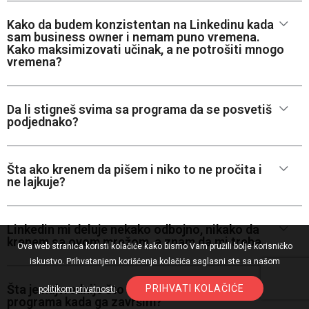
Kako da budem konzistentan na Linkedinu kada
sam business owner i nemam puno vremena.
Kako maksimizovati učinak, a ne potrošiti mnogo
vremena?
Da li stigneš svima sa programa da se posvetiš
podjednako?
Šta ako krenem da pišem i niko to ne pročita i
ne lajkuje?
Linkedin mi deluje nekako odbojno, nikako da
krenem sa ovom mrežom, a znam da mi treba.
Ova web stranica koristi kolačiće kako bismo Vam pružili bolje korisničko
iskustvo. Prihvatanjem korišćenja kolačića saglasni ste sa našom
Šta je najvrednije što ću poneti sa tvog
PRIHVATI KOLAČIĆE
politikom privatnosti
.
programa kada ga završim?