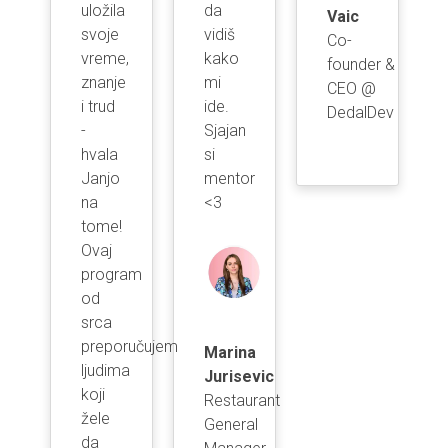
uložila
da
Vaic
svoje
vidiš
Co-
vreme,
kako
founder &
znanje
mi
CEO @
i trud
ide.
DedalDev
-
Sjajan
hvala
si
Janjo
mentor
na
<3
tome!
Ovaj
program
od
srca
preporučujem
Marina
ljudima
Jurisevic
koji
Restaurant
žele
General
da