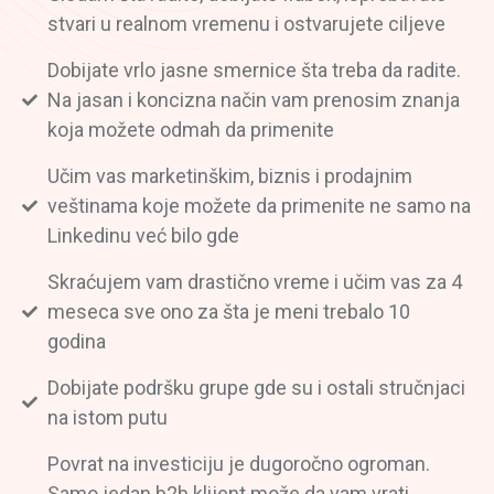
stvari u realnom vremenu i ostvarujete ciljeve
Dobijate vrlo jasne smernice šta treba da radite.
Na jasan i koncizna način vam prenosim znanja
koja možete odmah da primenite
Učim vas marketinškim, biznis i prodajnim
veštinama koje možete da primenite ne samo na
Linkedinu već bilo gde
Skraćujem vam drastično vreme i učim vas za 4
meseca sve ono za šta je meni trebalo 10
godina
Dobijate podršku grupe gde su i ostali stručnjaci
na istom putu
Povrat na investiciju je dugoročno ogroman.
Samo jedan b2b klijent može da vam vrati