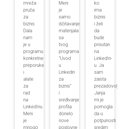
inu.
mreža
Meni
ko
am
pruža
je
ima
za
samo
biznis
vnih
biznis.
iščitavanje
i želi
a,
Dala
materijala
da
im
nam
sa
bude
je u
tvog
prisutan
programu
programa
na
konkretne
"Uvod
LinkedIn-
bni
preporuke
u
u. Ja
i
Linkedin
sam
pam
alate
za
zaista
nje.
za
biznis"
prezadovoljan,
rad
i
Janja
ruka.
na
sređivanje
mi je
LinkedInu.
profila
pomogla
Meni
donelo
da u
je
nove
potpunosti
mnogo
poslovne
sredim