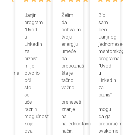
ljujuci
Janjin
Želim
Bio
nom
program
da
sam
u
"Uvod
pohvalim
deo
u
tvoju
Janjinog
LinkedIn
energiju,
jednomesečnog
in
za
umeće
mentorskog
iji
biznis"
da
programa
mi je
prepoznaš
“Uvod
ltacijama
otvorio
šta je
u
oči
tačno
LinkedIn
sto
važno
za
ljam
se
i
biznis”
tiče
preneseš
i
ao
raznih
znanje
mogu
jno
mogućnosti
na
da ga
i
koje
najjednostavniji
preporučim
ova
način.
svakome