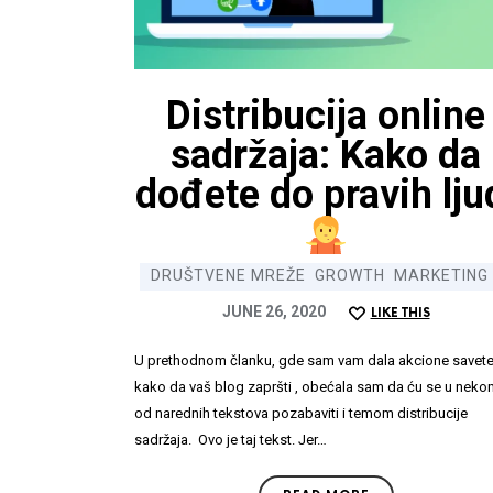
Distribucija online
sadržaja: Kako da
Preuzmi dokument
dođete do pravih ljud
7 najčešćih kob
DRUŠTVENE MREŽE
GROWTH
MARKETING
JUNE 26, 2020
LIKE THIS
Ime i
U prethodnom članku, gde sam vam dala akcione savete
prezime
kako da vaš blog zapršti , obećala sam da ću se u nekom
od narednih tekstova pozabaviti i temom distribucije
P
sadržaja. Ovo je taj tekst. Jer…