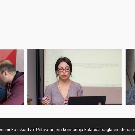
korisničko iskustvo. Prihvatanjem korišćenja kolačića saglasni ste s
2026 JANJA – ALL RIGHTS RESERVED