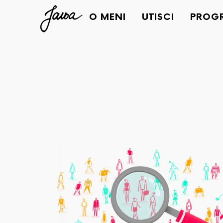
Janja
O MENI
UTISCI
PROG