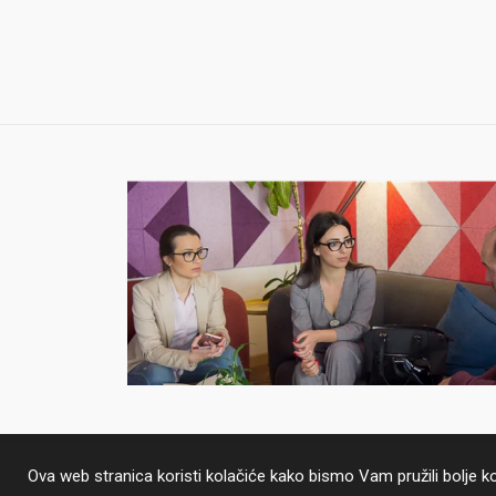
Ova web stranica koristi kolačiće kako bismo Vam pružili bolje 