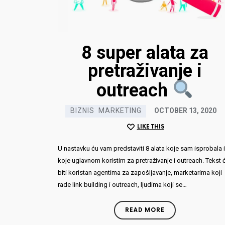
8 super alata za
pretraživanje i
Preuzmi dokument
outreach
7 najčešćih kob
BIZNIS
MARKETING
OCTOBER 13, 2020
LIKE THIS
Ime i
U nastavku ću vam predstaviti 8 alata koje sam isprobala i
prezime
koje uglavnom koristim za pretraživanje i outreach. Tekst 
biti koristan agentima za zapošljavanje, marketarima koji
P
rade link building i outreach, ljudima koji se…
READ MORE