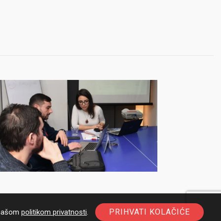
PRIHVATI KOLAČIĆE
a našom
politikom privatnosti
.