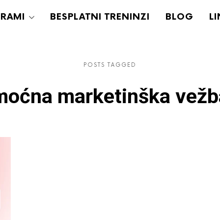
RAMI
BESPLATNI TRENINZI
BLOG
LI
POSTS TAGGED
oćna marketinška vežb