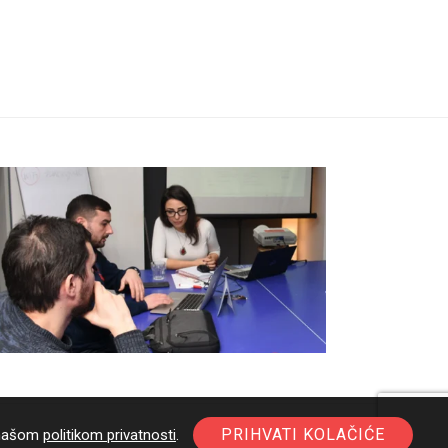
PRIHVATI KOLAČIĆE
a našom
politikom privatnosti
.