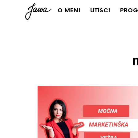
Janja
O MENI
UTISCI
PROG
m