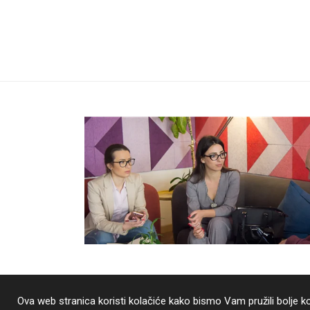
Ova web stranica koristi kolačiće kako bismo Vam pružili bolje 