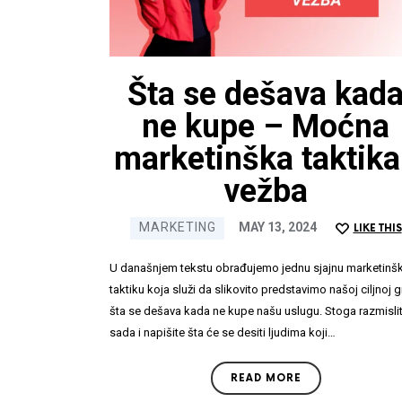
Šta se dešava kada
ne kupe – Moćna
Preuzmi dokument
marketinška taktika 
vežba
7 najčešćih kob
MARKETING
MAY 13, 2024
LIKE THIS
Ime i
U današnjem tekstu obrađujemo jednu sjajnu marketinšk
prezime
taktiku koja služi da slikovito predstavimo našoj ciljnoj gr
šta se dešava kada ne kupe našu uslugu. Stoga razmislit
P
sada i napišite šta će se desiti ljudima koji…
READ MORE