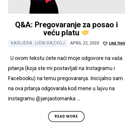
7 najčešćih kobnih
grešaka na Linkedinu
Q&A: Pregovaranje za posao i
Ime i prezime
veću platu
KARIJERA
LIČNI RAZVOJ
APRIL 22, 2020
Email
LIKE THIS
U ovom tekstu ćete naći moje odgovore na
vaša pitanja (koja ste mi postavljali na
Instagramu i Facebooku) na temu pregovaranja.
SUBMIT
Inicijalno sam na ova pitanja odgovarala kod
Preuzimanjem ovog eBooka upadate kod mene na
mene u lajvu na instagramu @janjaotomanka …
newsletter gde nastavljate da dobijate korisne
informacije o Linkedinu
READ MORE