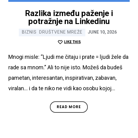
grešaka na Linkedinu
Razlika između paženje i
potražnje na Linkedinu
Ime i prezime
BIZNIS
DRUŠTVENE MREŽE
JUNE 10, 2026
LIKE THIS
Email
Mnogi misle: “Ljudi me čitaju i prate = ljudi žele
da rade sa mnom.” Ali to nije isto. Možeš da
budeš pametan, interesantan, inspirativan,
SUBMIT
zabavan, viralan… i da te niko ne vidi kao osobu
kojoj…
Preuzimanjem ovog eBooka upadate kod mene na
newsletter gde nastavljate da dobijate korisne
informacije o Linkedinu
READ MORE