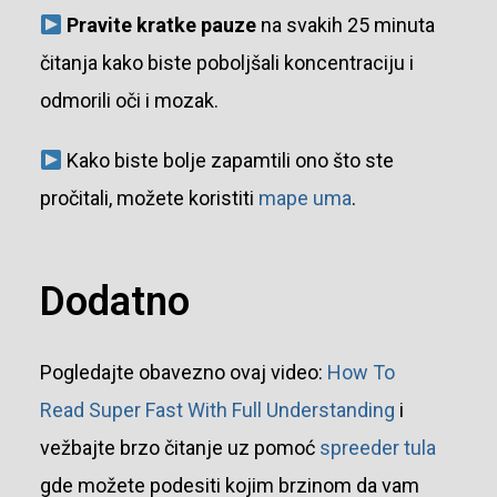
Pravite kratke pauze
na svakih 25 minuta
čitanja kako biste poboljšali koncentraciju i
odmorili oči i mozak.
Kako biste bolje zapamtili ono što ste
pročitali, možete koristiti
mape uma
.
Dodatno
Pogledajte obavezno ovaj video:
How To
Read Super Fast With Full Understanding
i
vežbajte brzo čitanje uz pomoć
spreeder tula
gde možete podesiti kojim brzinom da vam