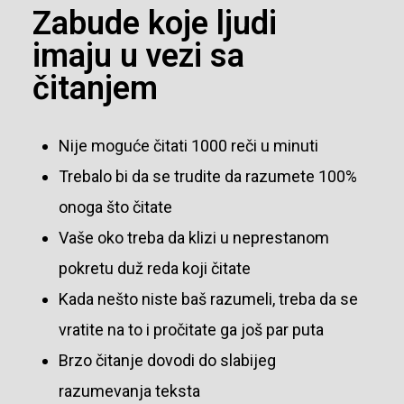
Zabude koje ljudi
imaju u vezi sa
čitanjem
Nije moguće čitati 1000 reči u minuti
Trebalo bi da se trudite da razumete 100%
onoga što čitate
Vaše oko treba da klizi u neprestanom
pokretu duž reda koji čitate
Kada nešto niste baš razumeli, treba da se
vratite na to i pročitate ga još par puta
Brzo čitanje dovodi do slabijeg
razumevanja teksta