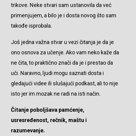
trikove. Neke stvari sam ustanovila da već
primenjujem, a bilo je i dosta novog što sam
takođe isprobala.
Još jedna važna stvar u vezi čitanja je da je
ono osnova za učenje. Ako vam neko kaže da
ne čita, to praktično znači da je i prestao da
uči. Naravno, ljudi mogu saznati dosta i
gledajući videe ili slušajući podkast, ali to nije
isto jer im mozak ne radi na isti način.
Čitanje poboljšava pamćenje,
usresređenost, rečnik, maštu i
razumevanje.