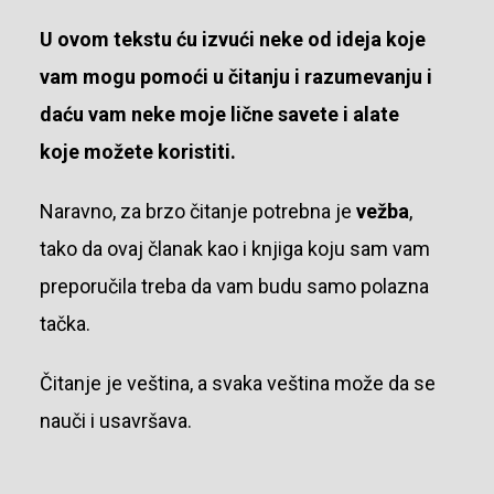
U ovom tekstu ću izvući neke od ideja koje
vam mogu pomoći u čitanju i razumevanju i
daću vam neke moje lične savete i alate
koje možete koristiti.
Naravno, za brzo čitanje potrebna je
vežba
,
tako da ovaj članak kao i knjiga koju sam vam
preporučila treba da vam budu samo polazna
tačka.
Čitanje je veština, a svaka veština može da se
nauči i usavršava.