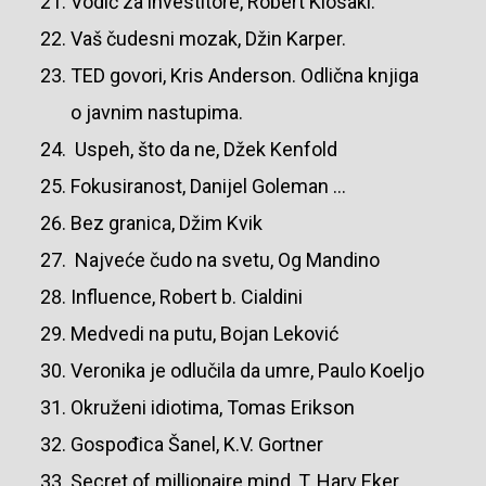
Vodič za investitore, Robert Kiosaki.
Vaš čudesni mozak, Džin Karper.
TED govori, Kris Anderson. Odlična knjiga
o javnim nastupima.
Uspeh, što da ne, Džek Kenfold
Fokusiranost, Danijel Goleman …
Bez granica, Džim Kvik
Najveće čudo na svetu, Og Mandino
Influence, Robert b. Cialdini
Medvedi na putu, Bojan Leković
Veronika je odlučila da umre, Paulo Koeljo
Okruženi idiotima, Tomas Erikson
Gospođica Šanel, K.V. Gortner
Secret of millionaire mind, T. Harv Eker