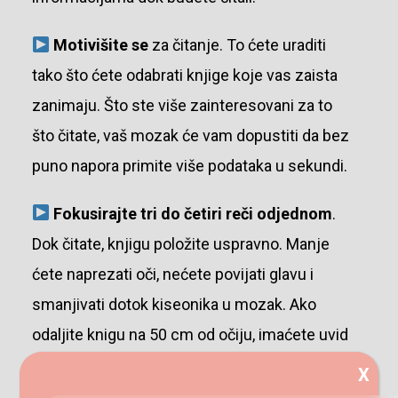
Motivišite se
za čitanje. To ćete uraditi
tako što ćete odabrati knjige koje vas zaista
zanimaju. Što ste više zainteresovani za to
što čitate, vaš mozak će vam dopustiti da bez
puno napora primite više podataka u sekundi.
Fokusirajte tri do četiri reči odjednom
.
Dok čitate, knjigu položite uspravno. Manje
ćete naprezati oči, nećete povijati glavu i
smanjivati dotok kiseonika u mozak. Ako
odaljite knigu na 50 cm od očiju, imaćete uvid
u celu stranicu i brže ćete čitati jer će očima
X
biti lakše da se usresrede na grupe reči.