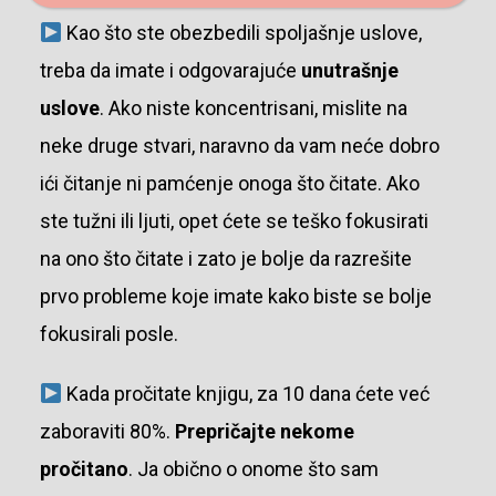
Kao što ste obezbedili spoljašnje uslove,
treba da imate i odgovarajuće
unutrašnje
uslove
. Ako niste koncentrisani, mislite na
neke druge stvari, naravno da vam neće dobro
ići čitanje ni pamćenje onoga što čitate. Ako
ste tužni ili ljuti, opet ćete se teško fokusirati
na ono što čitate i zato je bolje da razrešite
prvo probleme koje imate kako biste se bolje
fokusirali posle.
Kada pročitate knjigu, za 10 dana ćete već
zaboraviti 80%.
Prepričajte nekome
pročitano
. Ja obično o onome što sam