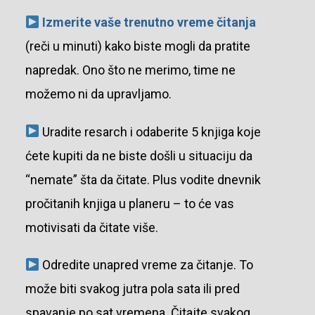
Izmerite vaše trenutno vreme čitanja
(reči u minuti) kako biste mogli da pratite
napredak. Ono što ne merimo, time ne
možemo ni da upravljamo.
Uradite resarch i odaberite 5 knjiga koje
ćete kupiti da ne biste došli u situaciju da
“nemate” šta da čitate. Plus vodite dnevnik
pročitanih knjiga u planeru – to će vas
motivisati da čitate više.
Odredite unapred vreme za čitanje. To
može biti svakog jutra pola sata ili pred
spavanje po sat vremena. Čitajte svakog