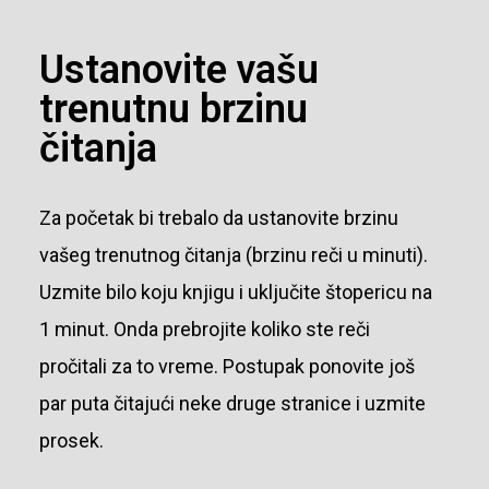
Ustanovite vašu
trenutnu brzinu
čitanja
Za početak bi trebalo da ustanovite brzinu
vašeg trenutnog čitanja (brzinu reči u minuti).
U
zmite bilo koju knjigu i uključite štopericu na
1 minut. Onda prebrojite koliko ste reči
pročitali za to vreme. Postupak ponovite još
par puta čitajući neke druge stranice i uzmite
prosek.