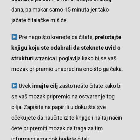
dana, pa makar samo 15 minuta jer tako
jačate čitalačke mišiće.
Pre nego što krenete da čitate,
prelistajte
knjigu koju ste odabrali da steknete uvid o
strukturi
stranica i poglavlja kako bi se vaš
mozak pripremio unapred na ono što ga čeka.
Uvek
imajte cilj
zašto nešto čitate kako bi
se vaš mozak pripremio na ostvarenje tog
cilja. Zapišite na papir ili u doku šta sve
očekujete da naučite iz te knjige i na taj način
ćete pripremiti mozak da traga za tim
informacijama dok budete čitali.