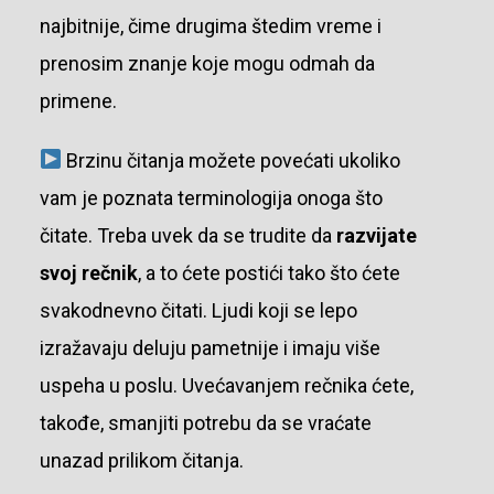
najbitnije, čime drugima štedim vreme i
prenosim znanje koje mogu odmah da
primene.
Brzinu čitanja možete povećati ukoliko
vam je poznata terminologija onoga što
čitate. Treba uvek da se trudite da
razvijate
svoj rečnik
, a to ćete postići tako što ćete
svakodnevno čitati. Ljudi koji se lepo
izražavaju deluju pametnije i imaju više
uspeha u poslu. Uvećavanjem rečnika ćete,
takođe, smanjiti potrebu da se vraćate
unazad prilikom čitanja.