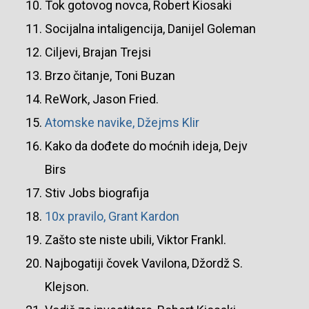
Tok gotovog novca, Robert Kiosaki
Socijalna intaligencija, Danijel Goleman
Ciljevi, Brajan Trejsi
Brzo čitanje, Toni Buzan
ReWork, Jason Fried.
Atomske navike, Džejms Klir
Kako da dođete do moćnih ideja, Dejv
Birs
Stiv Jobs biografija
10x pravilo, Grant Kardon
Zašto ste niste ubili, Viktor Frankl.
Najbogatiji čovek Vavilona, Džordž S.
Klejson.