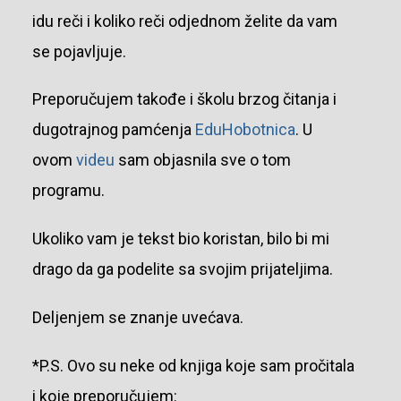
idu reči i koliko reči odjednom želite da vam
se pojavljuje.
Preporučujem takođe i školu brzog čitanja i
dugotrajnog pamćenja
EduHobotnica
. U
ovom
videu
sam objasnila sve o tom
programu.
Ukoliko vam je tekst bio koristan, bilo bi mi
drago da ga podelite sa svojim prijateljima.
Deljenjem se znanje uvećava.
*P.S. Ovo su neke od knjiga koje sam pročitala
i koje preporučujem: