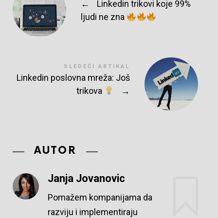
←
Linkedin trikovi koje 99%
ljudi ne zna
SLEDEĆI ARTIKAL
Linkedin poslovna mreža: Još
trikova
→
AUTOR
Janja Jovanovic
Pomažem kompanijama da
razviju i implementiraju