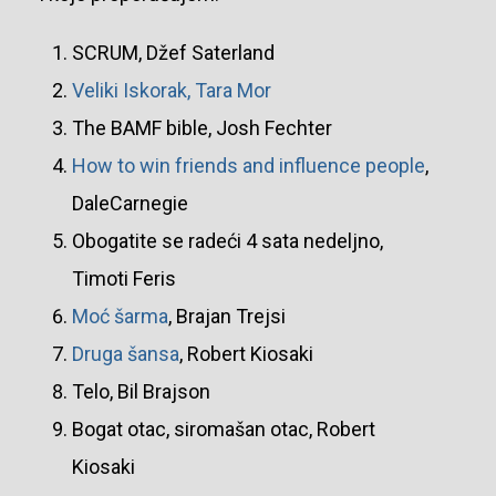
SCRUM, Džef Saterland
Veliki Iskorak, Tara Mor
The BAMF bible, Josh Fechter
How to win friends and influence people
,
DaleCarnegie
Obogatite se radeći 4 sata nedeljno,
Timoti Feris
Moć šarma
, Brajan Trejsi
Druga šansa
, Robert Kiosaki
Telo, Bil Brajson
Bogat otac, siromašan otac, Robert
Kiosaki