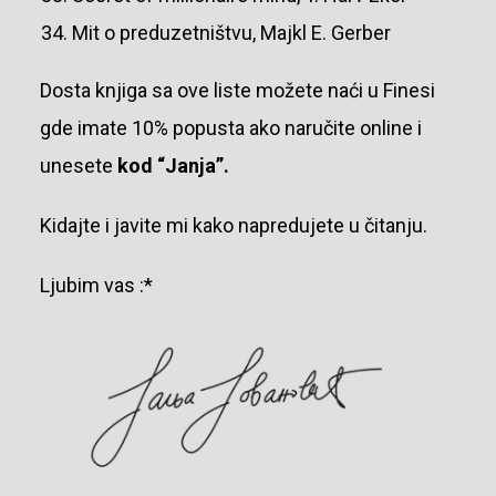
Mit o preduzetništvu, Majkl E. Gerber
Dosta knjiga sa ove liste možete naći u Finesi
gde imate 10% popusta ako naručite online i
unesete
kod “Janja”.
Kidajte i javite mi kako napredujete u čitanju.
Ljubim vas :*