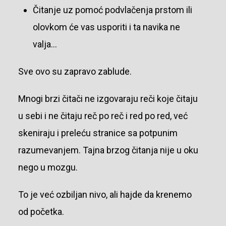
Čitanje uz pomoć podvlačenja prstom ili
olovkom će vas usporiti i ta navika ne
valja…
Sve ovo su zapravo zablude.
Mnogi brzi čitači ne izgovaraju reči koje čitaju
u sebi i ne čitaju reč po reč i red po red, već
skeniraju i preleću stranice sa potpunim
razumevanjem.
Tajna brzog čitanja nije u oku
nego u mozgu.
To je već ozbiljan nivo, ali hajde da krenemo
od početka.