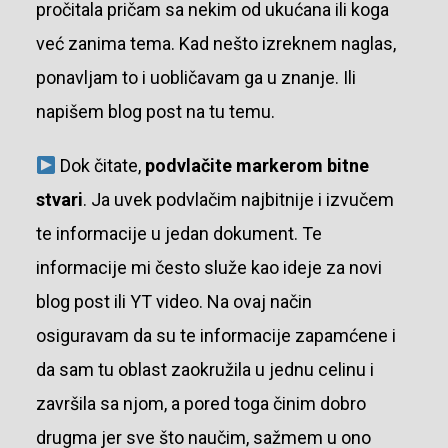
pročitala pričam sa nekim od ukućana ili koga
već zanima tema. Kad nešto izreknem naglas,
ponavljam to i uobličavam ga u znanje. Ili
napišem blog post na tu temu.
Dok čitate,
podvlačite markerom bitne
stvari
. Ja uvek podvlačim najbitnije i izvučem
te informacije u jedan dokument. Te
informacije mi često služe kao ideje za novi
blog post ili YT video. Na ovaj način
osiguravam da su te informacije zapamćene i
da sam tu oblast zaokružila u jednu celinu i
završila sa njom, a pored toga činim dobro
drugma jer sve što naučim, sažmem u ono