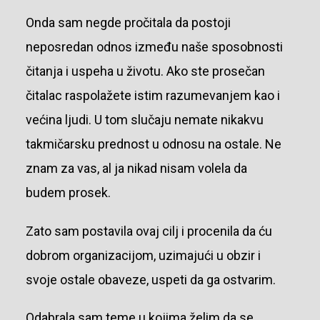
O
nda sam negde pročitala da postoji
neposredan odnos između naše sposobnosti
čitanja i uspeha u životu. Ako ste prosečan
čitalac raspolažete istim razumevanjem kao i
većina ljudi. U tom slučaju nemate nikakvu
takmičarsku prednost u odnosu na ostale. Ne
znam za vas, al ja nikad nisam volela da
budem prosek.
Zato sam postavila ovaj cilj i procenila da ću
dobrom organizacijom, uzimajući u obzir i
svoje ostale obaveze, uspeti da ga ostvarim.
Odabrala sam teme u kojima želim da se