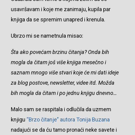
usavršavam i koje me zanimaju, kupila par
knjiga da se spremim unapred i krenula.
Ubrzo mi se nametnula misao:
Šta ako povećam brzinu čitanja? Onda bih
mogla da čitam još više knjiga mesečno i
saznam mnogo više stvari koje će mi dati ideje
za blog postove, newsletter, videe itd. Možda
bih mogla da čitam i po jednu knjigu dnevno…
Malo sam se raspitala i odlučila da uzmem
knjigu
“Brzo čitanje” autora Tonija Buzana
nadajući se da ću tamo pronaći neke savete i