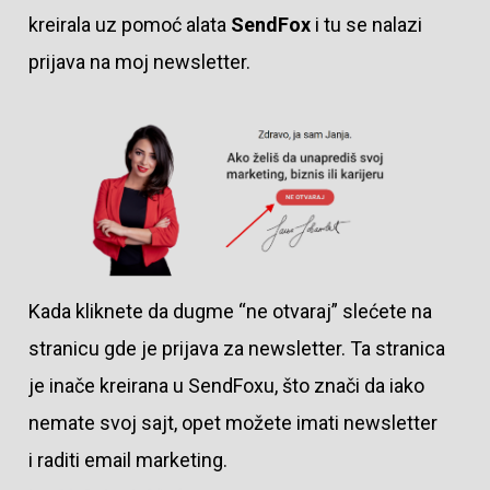
kreirala uz pomoć alata
SendFox
i tu se nalazi
prijava na moj newsletter.
Kada kliknete da dugme “ne otvaraj” slećete na
stranicu gde je prijava za newsletter. Ta stranica
je inače kreirana u SendFoxu, što znači da iako
nemate svoj sajt, opet možete imati newsletter
i raditi email marketing.