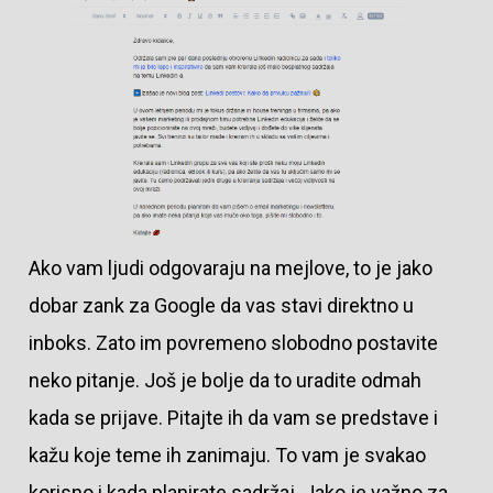
Ako vam ljudi odgovaraju na mejlove, to je jako
dobar zank za Google da vas stavi direktno u
inboks. Zato im povremeno slobodno postavite
neko pitanje. Još je bolje da to uradite odmah
kada se prijave. Pitajte ih da vam se predstave i
kažu koje teme ih zanimaju. To vam je svakao
korisno i kada planirate sadržaj. Jako je važno za