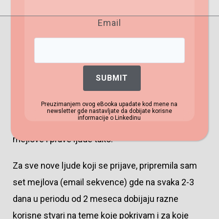
Inače obožavam sve alate za automatizaciju koji
Email
mi skraćuju vreme i doprinose mom biznisu.
Kada se ljudi prijave za moj newsletter, svima
stiže mejl da potvrde svoju email adresu. To
SUBMIT
vam je double opt in i to sam ubacila jer mi se
ranije dešavalo da mi stižu neki spam mejlovi.
Preuzimanjem ovog eBooka upadate kod mene na
newsletter gde nastavljate da dobijate korisne
informacije o Linkedinu
Savetujem da stavite i vi jer ćete imati prave
mejlove i prave ljude tako.
Za sve nove ljude koji se prijave, pripremila sam
set mejlova (email sekvence) gde na svaka 2-3
dana u periodu od 2 meseca dobijaju razne
korisne stvari na teme koje pokrivam i za koje