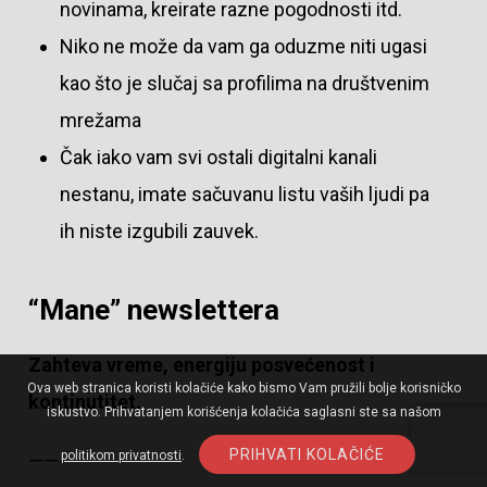
novinama, kreirate razne pogodnosti itd.
Niko ne može da vam ga oduzme niti ugasi
kao što je slučaj sa profilima na društvenim
mrežama
Čak iako vam svi ostali digitalni kanali
nestanu, imate sačuvanu listu vaših ljudi pa
ih niste izgubili zauvek.
“Mane” newslettera
Zahteva vreme, energiju posvećenost i
Ova web stranica koristi kolačiće kako bismo Vam pružili bolje korisničko
kontinutitet.
iskustvo. Prihvatanjem korišćenja kolačića saglasni ste sa našom
PRIHVATI KOLAČIĆE
politikom privatnosti
.
——-