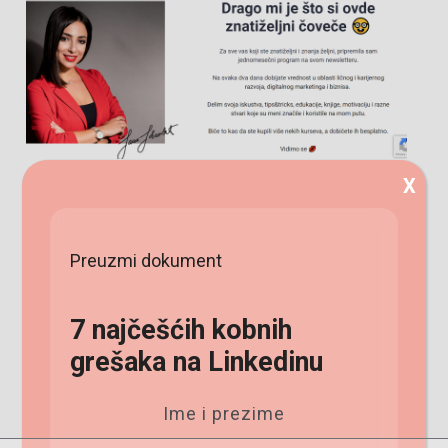
X
Preuzmi dokument
7 najčešćih kobnih
grešaka na Linkedinu
SendFox sam kupila kad su imali neki lifetime
Ime i prezime
deal za 50 dolara i zaista mi se super pokazao.