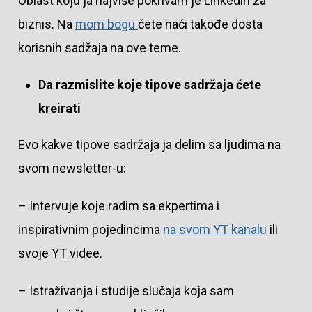
Oblast koju ja najviše pokrivam je Linkedin za
biznis. Na
mom bogu
ćete naći takođe dosta
korisnih sadžaja na ove teme.
Da razmislite koje tipove sadržaja ćete
kreirati
Evo kakve tipove sadržaja ja delim sa ljudima na
svom newsletter-u:
– Intervuje koje radim sa ekpertima i
inspirativnim pojedincima
na svom YT kanalu
ili
svoje YT videe.
– Istraživanja i studije slučaja koja sam