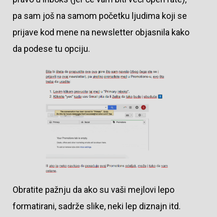
pa sam još na samom početku ljudima koji se
prijave kod mene na newsletter objasnila kako
da podese tu opciju.
Obratite pažnju da ako su vaši mejlovi lepo
formatirani, sadrže slike, neki lep diznajn itd.