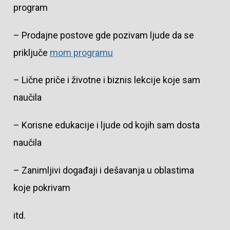
program
– Prodajne postove gde pozivam ljude da se
priključe
mom programu
– Lične priče i životne i biznis lekcije koje sam
naučila
– Korisne edukacije i ljude od kojih sam dosta
naučila
– Zanimljivi događaji i dešavanja u oblastima
koje pokrivam
itd.