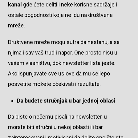
kanal
gde ćete deliti i neke korisne sadržaje i
ostale pogodnosti koje ne idu na društvene
mreže.
Društvene mreže mogu sutra da nestanu, a sa
njima i sav vaš trud i napor. One prosto nisu u
vašem vlasništvu, dok newsletter lista jeste.
Ako ispunjavate sve uslove da mu se lepo
posvetite možete očekivati i rezultate.
Da budete stručnjak u bar jednoj oblasi
Da biste o nečemu pisali na newsletter-u
morate biti stručni u nekoj oblasti ili bar
zainteresovani i motivisani da delite ono što ste