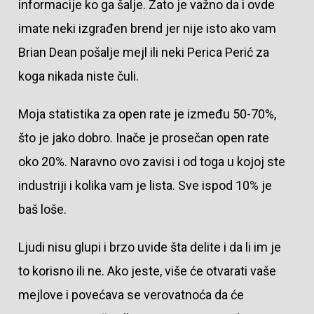
informacije ko ga šalje. Zato je važno da i ovde
imate neki izgrađen brend jer nije isto ako vam
Brian Dean pošalje mejl ili neki Perica Perić za
koga nikada niste čuli.
Moja statistika za open rate je između 50-70%,
što je jako dobro. Inače je prosečan open rate
oko 20%. Naravno ovo zavisi i od toga u kojoj ste
industriji i kolika vam je lista. Sve ispod 10% je
baš loše.
Ljudi nisu glupi i brzo uvide šta delite i da li im je
to korisno ili ne. Ako jeste, više će otvarati vaše
mejlove i povećava se verovatnoća da će