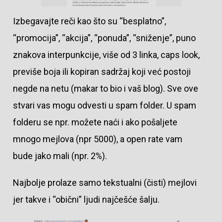
Izbegavajte reči kao što su “besplatno”,
“promocija”, “akcija”, “ponuda”, “sniženje”, puno
znakova interpunkcije, više od 3 linka, caps look,
previše boja ili kopiran sadržaj koji već postoji
negde na netu (makar to bio i vaš blog). Sve ove
stvari vas mogu odvesti u spam folder. U spam
folderu se npr. možete naći i ako pošaljete
mnogo mejlova (npr 5000), a open rate vam
bude jako mali (npr. 2%).
Najbolje prolaze samo tekstualni (čisti) mejlovi
jer takve i “obični” ljudi najčešće šalju.