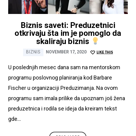
7 najčešćih kobnih
grešaka na Linkedinu
Biznis saveti: Preduzetnici
otkrivaju šta im je pomoglo da
Ime i prezime
skaliraju biznis
BIZNIS
NOVEMBER 17, 2020
LIKE THIS
Email
U poslednjih mesec dana sam na mentorskom
programu poslovnog planiranja kod Barbare
Fischer u organizaciji Preduzimanja. Na ovom
programu sam imala prilike da upoznam još
SUBMIT
žena preduzetnica i rodila se ideja da kreiram
Preuzimanjem ovog eBooka upadate kod mene na
tekst gde…
newsletter gde nastavljate da dobijate korisne
informacije o Linkedinu
READ MORE