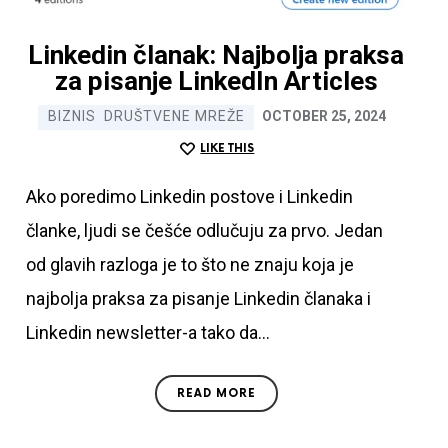
7 najčešćih kobnih
grešaka na Linkedinu
Linkedin članak: Najbolja praksa
za pisanje LinkedIn Articles
Ime i prezime
BIZNIS
DRUŠTVENE MREŽE
OCTOBER 25, 2024
LIKE THIS
Email
Ako poredimo Linkedin postove i Linkedin
članke, ljudi se češće odlučuju za prvo. Jedan
od glavih razloga je to što ne znaju koja je
SUBMIT
najbolja praksa za pisanje Linkedin članaka i
Linkedin newsletter-a tako da…
Preuzimanjem ovog eBooka upadate kod mene na
newsletter gde nastavljate da dobijate korisne
informacije o Linkedinu
READ MORE