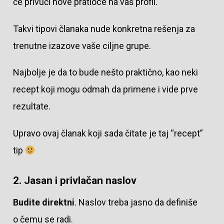
će privući nove pratioce na vaš profil.
Takvi tipovi članaka nude konkretna rešenja za
trenutne izazove vaše ciljne grupe.
Najbolje je da to bude nešto praktično, kao neki
recept koji mogu odmah da primene i vide prve
rezultate.
Upravo ovaj članak koji sada čitate je taj “recept”
tip
2. Jasan i privlačan naslov
Budite direktni
. Naslov treba jasno da definiše
o čemu se radi.