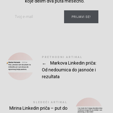
koje delim dva puta mesečno.
PRIJAVI SE!
PRETHODNI ARTIKAL
←
Markova Linkedin priča:
Od nedoumica do jasnoće i
rezultata
SLEDEĆI ARTIKAL
Mirina Linkedin priča – put do