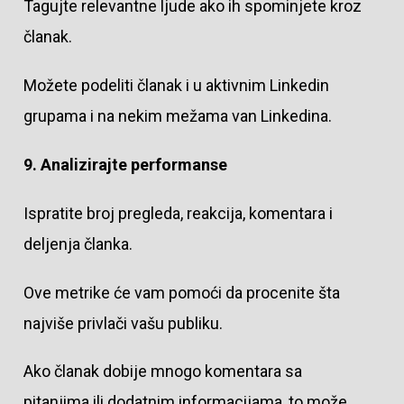
Tagujte relevantne ljude ako ih spominjete kroz
članak.
Možete podeliti članak i u aktivnim Linkedin
grupama i na nekim mežama van Linkedina.
9. Analizirajte performanse
Ispratite broj pregleda, reakcija, komentara i
deljenja članka.
Ove metrike će vam pomoći da procenite šta
najviše privlači vašu publiku.
Ako članak dobije mnogo komentara sa
pitanjima ili dodatnim informacijama, to može