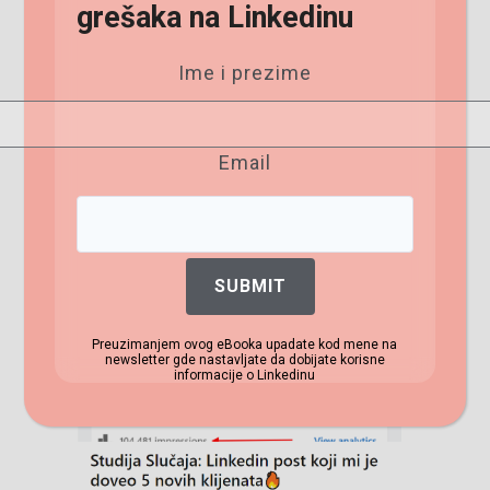
grešaka na Linkedinu
Možete dati i neku vašu studiju slučaja kao što
Ime i prezime
sam ja u ovom članku uradila:
7500e za mesec
dana uz pomoć Linkedin-a
Email
Ili ovako:
SUBMIT
Preuzimanjem ovog eBooka upadate kod mene na
newsletter gde nastavljate da dobijate korisne
informacije o Linkedinu