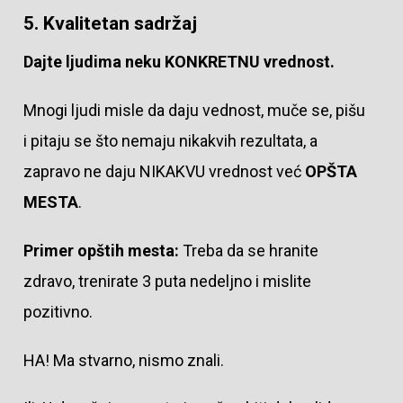
5. Kvalitetan sadržaj
Dajte ljudima neku KONKRETNU vrednost.
Mnogi ljudi misle da daju vednost, muče se, pišu
i pitaju se što nemaju nikakvih rezultata, a
zapravo ne daju NIKAKVU vrednost već
OPŠTA
MESTA
.
Primer opštih mesta:
Treba da se hranite
zdravo, trenirate 3 puta nedeljno i mislite
pozitivno.
HA! Ma stvarno, nismo znali.