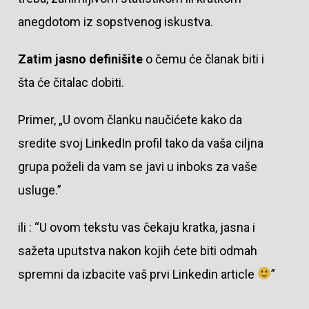
anegdotom iz sopstvenog iskustva.
Zatim jasno definišite
o čemu će članak biti i
šta će čitalac dobiti.
Primer, „U ovom članku naučićete kako da
sredite svoj LinkedIn profil tako da vaša ciljna
grupa poželi da vam se javi u inboks za vaše
usluge.”
ili : “U ovom tekstu vas čekaju kratka, jasna i
sažeta uputstva nakon kojih ćete biti odmah
spremni da izbacite vaš prvi Linkedin article
”