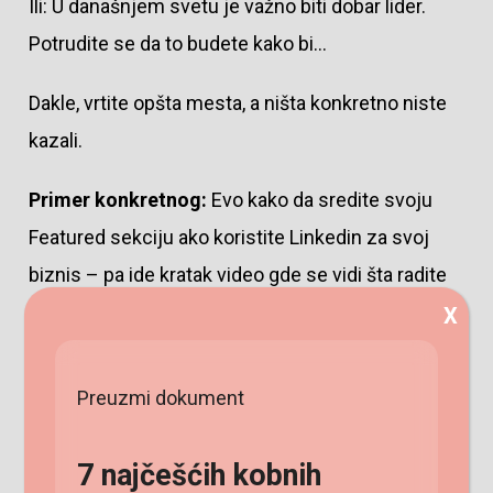
Ili: U današnjem svetu je važno biti dobar lider.
Potrudite se da to budete kako bi…
Dakle, vrtite opšta mesta, a ništa konkretno niste
kazali.
Primer konkretnog:
Evo kako da sredite svoju
Featured sekciju ako koristite Linkedin za svoj
biznis – pa ide kratak video gde se vidi šta radite
korak po korak.
X
Dakle, konkretno je da podelite praktične savete,
Preuzmi dokument
alate ili resurse
koje vaša publika može
ODMAH primeniti
ili bar neko vaše lično
7 najčešćih kobnih
iskustvo…