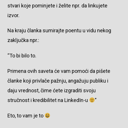
stvari koje pominjete i želite npr. da linkujete
izvor.
Na kraju članka sumirajte poentu u vidu nekog
zaključka npr.:
“To bi bilo to.
Primena ovih saveta će vam pomoći da pišete
članke koji privlače pažnju, angažuju publiku i
daju vrednost, čime ćete izgraditi svoju
stručnost i kredibilitet na LinkedIn-u
”
Eto, to vam je to