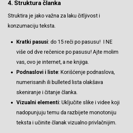
4. Struktura članka
Struktira je jako važna za laku čitljivost i
konzumaciju teksta.
Kratki pasusi
: do 15 reči po pasusu! I NE
više od dve rečenice po pasusu! Ajte molim
vas, ovo je internet, a ne knjiga.
Podnaslovi i liste
: Korišćenje podnaslova,
numerisanih ili bulleted lista olakšava
skeniranje i čitanje članka.
Vizualni elementi
: Uključite slike i videe koji
nadopunjuju temu da razbijete monotoniju
teksta i učinite članak vizualno privlačnijim.