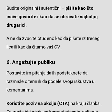
Budite originalni i autentični –
pišite kao što
inače govorite i kao da se obraćate najboljoj
drugarici.
A ne da zvučite otuđeno kao da pišete iz trećeg
lica ili kao da čitamo vaš CV.
6. Angažujte publiku
Postavite im pitanja da ih podstaknete da
razmisle o temi ili da podele svoja iskustva u
komentarima.
Koristite poziv na akciju (CTA)
na kraju članka.
To može biti poziv na komentarisanje, deljenje