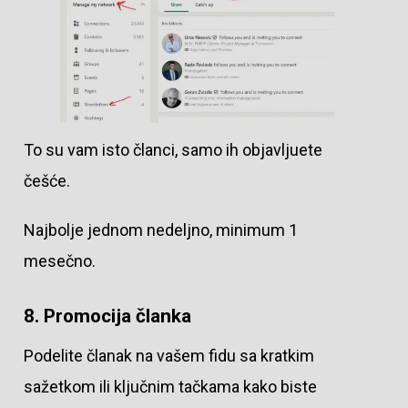
To su vam isto članci, samo ih objavljuete
češće.
Najbolje jednom nedeljno, minimum 1
mesečno.
8. Promocija članka
Podelite članak na vašem fidu sa kratkim
sažetkom ili ključnim tačkama kako biste