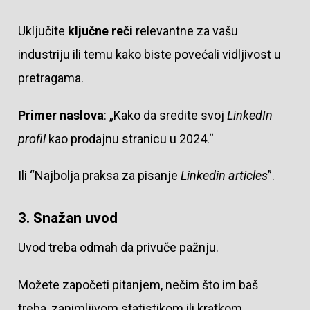
Uključite
ključne reči
relevantne za vašu
industriju ili temu kako biste povećali vidljivost u
pretragama.
Primer naslova
: „Kako da sredite svoj
LinkedIn
profil
kao prodajnu stranicu u 2024.“
Ili “Najbolja praksa za pisanje
Linkedin articles
”.
3. Snažan uvod
Uvod treba odmah da privuče pažnju.
Možete započeti pitanjem, nečim što im baš
treba, zanimljivom statistikom ili kratkom