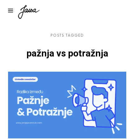
Janja
POSTS TAGGED
pažnja vs potražnja
X
Preuzmi dokument
7 najčešćih kobnih