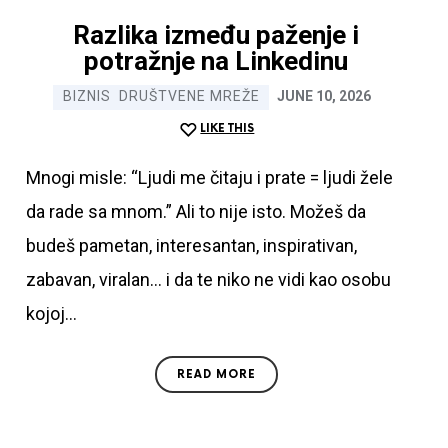
grešaka na Linkedinu
Razlika između paženje i
potražnje na Linkedinu
Ime i prezime
BIZNIS
DRUŠTVENE MREŽE
JUNE 10, 2026
LIKE THIS
Email
Mnogi misle: “Ljudi me čitaju i prate = ljudi žele
da rade sa mnom.” Ali to nije isto. Možeš da
budeš pametan, interesantan, inspirativan,
SUBMIT
zabavan, viralan… i da te niko ne vidi kao osobu
kojoj…
Preuzimanjem ovog eBooka upadate kod mene na
newsletter gde nastavljate da dobijate korisne
informacije o Linkedinu
READ MORE