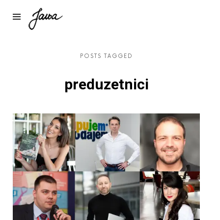
Janja
POSTS TAGGED
preduzetnici
X
Preuzmi dokument