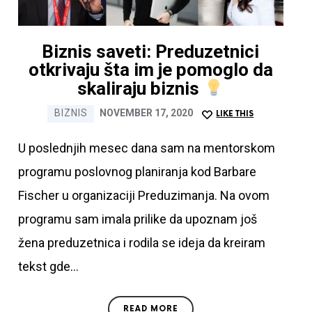
7 najčešćih kobnih
grešaka na Linkedinu
Biznis saveti: Preduzetnici
otkrivaju šta im je pomoglo da
Ime i prezime
skaliraju biznis
BIZNIS
NOVEMBER 17, 2020
LIKE THIS
Email
U poslednjih mesec dana sam na mentorskom
programu poslovnog planiranja kod Barbare
Fischer u organizaciji Preduzimanja. Na ovom
programu sam imala prilike da upoznam još
SUBMIT
žena preduzetnica i rodila se ideja da kreiram
Preuzimanjem ovog eBooka upadate kod mene na
tekst gde…
newsletter gde nastavljate da dobijate korisne
informacije o Linkedinu
READ MORE