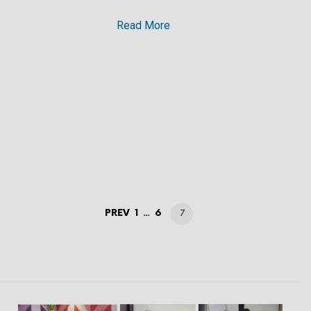
Read More
POSTS
PAGE
PAGE
PREV
1
6
PAGE
…
7
NAVIGATION