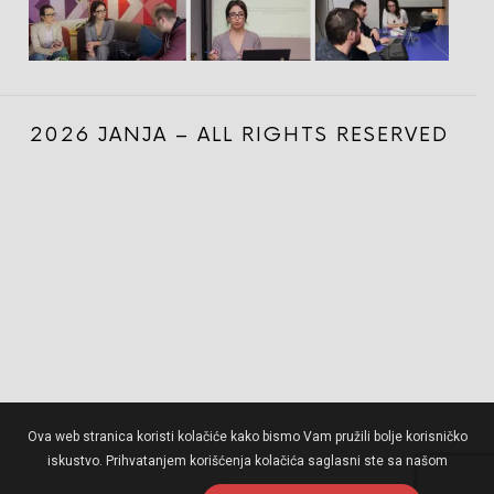
2026 JANJA – ALL RIGHTS RESERVED
Ova web stranica koristi kolačiće kako bismo Vam pružili bolje korisničko
iskustvo. Prihvatanjem korišćenja kolačića saglasni ste sa našom