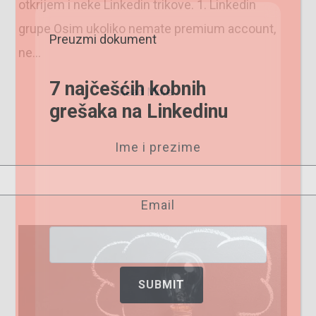
otkrijem i neke Linkedin trikove. 1. Linkedin
grupe Osim ukoliko nemate premium account,
Preuzmi dokument
ne…
7 najčešćih kobnih
Read More
grešaka na Linkedinu
Ime i prezime
Email
SUBMIT