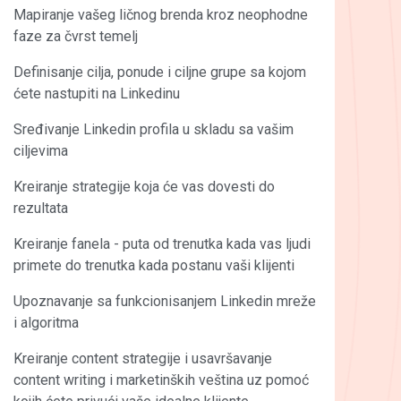
Mapiranje vašeg ličnog brenda kroz neophodne
faze za čvrst temelj
Definisanje cilja, ponude i ciljne grupe sa kojom
ćete nastupiti na Linkedinu
Sređivanje Linkedin profila u skladu sa vašim
ciljevima
Kreiranje strategije koja će vas dovesti do
rezultata
Kreiranje fanela - puta od trenutka kada vas ljudi
primete do trenutka kada postanu vaši klijenti
Upoznavanje sa funkcionisanjem Linkedin mreže
i algoritma
Kreiranje content strategije i usavršavanje
content writing i marketinških veština uz pomoć