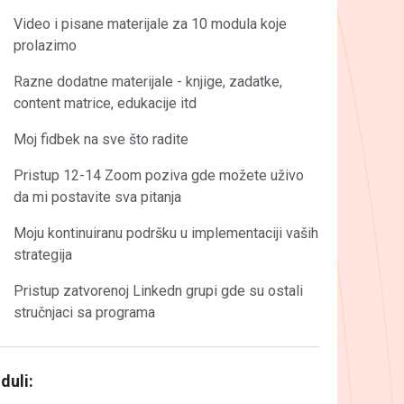
Video i pisane materijale za 10 modula koje
prolazimo
Razne dodatne materijale - knjige, zadatke,
content matrice, edukacije itd
Moj fidbek na sve što radite
Pristup 12-14 Zoom poziva gde možete uživo
da mi postavite sva pitanja
Moju kontinuiranu podršku u implementaciji vaših
strategija
Pristup zatvorenoj Linkedn grupi gde su ostali
stručnjaci sa programa
duli: