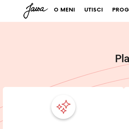
O MENI
UTISCI
PROG
Pl