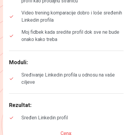
profil kao prodajnu stranicu
Video trening komparacije dobro i loše sređenih
Linkedin profila
Moj fidbek kada sredite profil dok sve ne bude
onako kako treba
Moduli:
Sređivanje Linkedin profila u odnosu na vaše
ciljeve
Rezultat:
Sređen Linkedin profil
Cena: