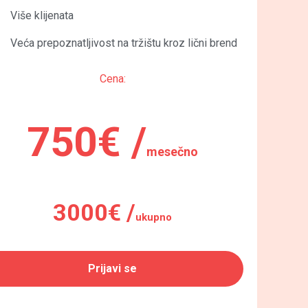
Više klijenata
Veća prepoznatljivost na tržištu kroz lični brend
Cena:
750€ /
mesečno
3000€ /
ukupno
Prijavi se