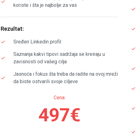
koriste i šta je najbolje za vas
Rezultat:
Sređen Linkedin profil
Saznanja kakvi tipovi sadržaja se kreiraju u
zavisnosti od vašeg cilja
Jasnoća i fokus šta treba da radite na ovoj mreži
da biste ostvarili svoje ciljeve
Cena:
497€