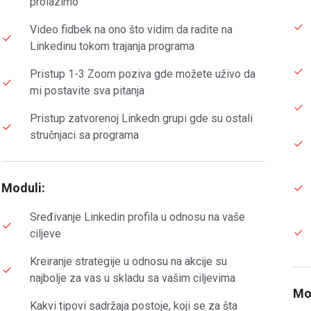
prolazimo
Video fidbek na ono što vidim da radite na
Linkedinu tokom trajanja programa
Pristup 1-3 Zoom poziva gde možete uživo da
mi postavite sva pitanja
Pristup zatvorenoj Linkedn grupi gde su ostali
stručnjaci sa programa
Moduli:
Sređivanje Linkedin profila u odnosu na vaše
ciljeve
Kreiranje strategije u odnosu na akcije su
najbolje za vas u skladu sa vašim ciljevima
Mo
Kakvi tipovi sadržaja postoje, koji se za šta