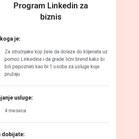
Program Linkedin za
biznis
koga je:
Za stručnjake koji žele da dolaze do klijenata uz
pomoć Linkedina i da grade lični brend kako bi
bili pepoznati kao br.1 osoba za usluge koje
pružaju
janje usluge:
4 meseca
 dobijate: