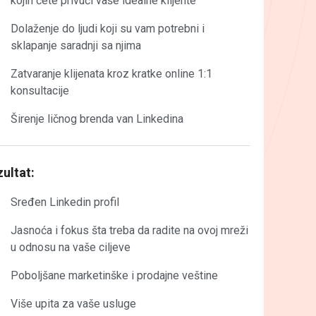
kojih ćete privući vaše idealne klijente
Dolaženje do ljudi koji su vam potrebni i
sklapanje saradnji sa njima
Zatvaranje klijenata kroz kratke online 1:1
konsultacije
Širenje ličnog brenda van Linkedina
ultat:
Sređen Linkedin profil
Jasnoća i fokus šta treba da radite na ovoj mreži
u odnosu na vaše ciljeve
Poboljšane marketinške i prodajne veštine
Više upita za vaše usluge