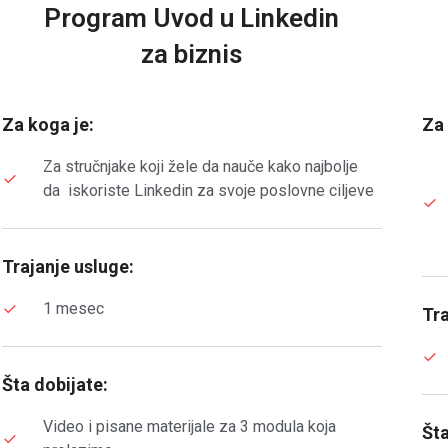
Program Uvod u Linkedin
za biznis
Za koga je:
Za 
Za stručnjake koji žele da nauče kako najbolje
da iskoriste Linkedin za svoje poslovne ciljeve
Trajanje usluge:
1 mesec
Tra
Šta dobijate:
Video i pisane materijale za 3 modula koja
Šta