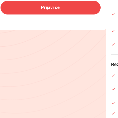
Prijavi se
Rez