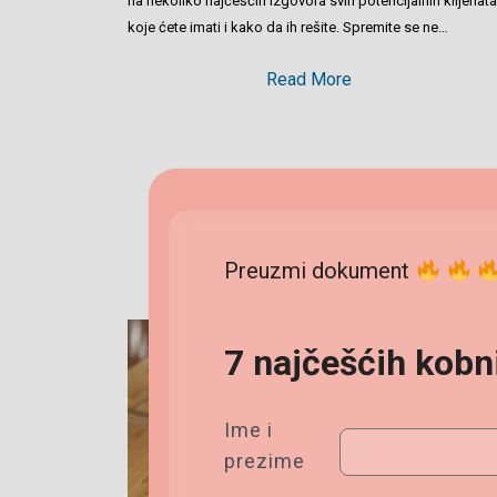
na nekoliko najčešćih izgovora svih potencijalnih klijenata
koje ćete imati i kako da ih rešite. Spremite se ne…
Read More
Preuzmi dokument
7 najčešćih kob
Ime i
prezime