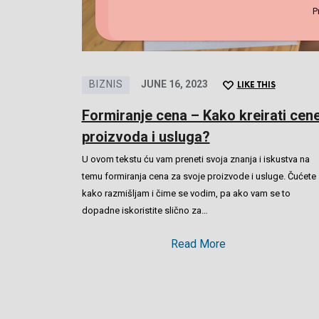
P
BIZNIS
JUNE 16, 2023
LIKE THIS
Formiranje cena – Kako kreirati cen
proizvoda i usluga?
U ovom tekstu ću vam preneti svoja znanja i iskustva na
temu formiranja cena za svoje proizvode i usluge. Čućete
kako razmišljam i čime se vodim, pa ako vam se to
dopadne iskoristite slično za…
Read More