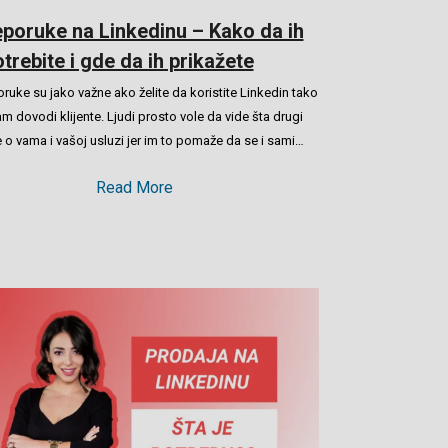
poruke na Linkedinu – Kako da ih
trebite i gde da ih prikažete
ruke su jako važne ako želite da koristite Linkedin tako
m dovodi klijente. Ljudi prosto vole da vide šta drugi
 o vama i vašoj usluzi jer im to pomaže da se i sami…
Read More