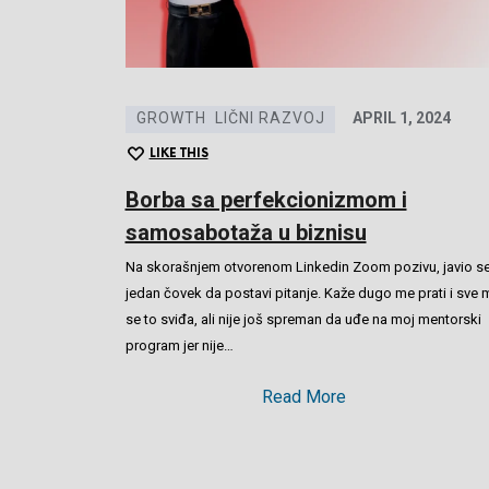
GROWTH
LIČNI RAZVOJ
APRIL 1, 2024
LIKE THIS
Borba sa perfekcionizmom i
samosabotaža u biznisu
Na skorašnjem otvorenom Linkedin Zoom pozivu, javio s
jedan čovek da postavi pitanje. Kaže dugo me prati i sve 
se to sviđa, ali nije još spreman da uđe na moj mentorski
program jer nije…
Read More