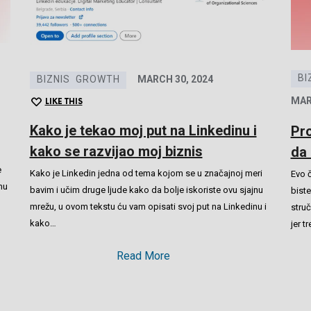
BI
BIZNIS
GROWTH
MARCH 30, 2024
MAR
LIKE THIS
Kako je tekao moj put na Linkedinu i
Pro
kako se razvijao moj biznis
da 
e
Kako je Linkedin jedna od tema kojom se u značajnoj meri
Evo č
mu
bavim i učim druge ljude kako da bolje iskoriste ovu sjajnu
biste
mrežu, u ovom tekstu ću vam opisati svoj put na Linkedinu i
stru
kako…
jer t
Read More