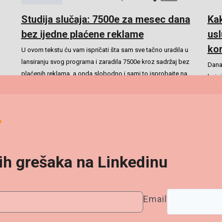
Studija slučaja: 7500e za mesec dana
Kak
bez ijedne plaćene reklame
usl
ko
U ovom tekstu ću vam ispričati šta sam sve tačno uradila u
lansiranju svog programa i zaradila 7500e kroz sadržaj bez
Dana
plaćenih reklama, a onda slobodno i sami to isprobajte na
kojo
svom primeru
Ovo…
progr
uslug
Read More
stran
nih
grešaka na Linkedinu
Email