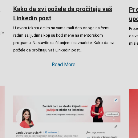
u
Kako da svi požele da pročitaju vaš
Pre
Linkedin post
upo
U ovom tekstu delim sa vama mali deo onoga na čemu
Prepo
je
radim sa ljudima koji su kod mene na mentorskom
da va
programu. Nastavite sa čitanjem i saznaćete: Kako da svi
misle
požele da pročitaju vaš Linkedin post…
Read More