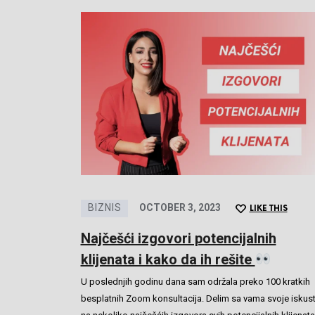
BIZNIS
OCTOBER 3, 2023
LIKE THIS
Najčešći izgovori potencijalnih
klijenata i kako da ih rešite
U poslednjih godinu dana sam održala preko 100 kratkih
besplatnih Zoom konsultacija. Delim sa vama svoje iskus