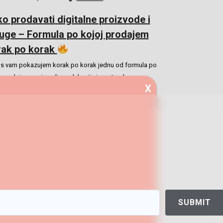
o prodavati digitalne proizvode i
uge – Formula po kojoj prodajem
rak po korak
s vam pokazujem korak po korak jednu od formula po
j prodajem svoje online edukacije i mentorske
X
ame. Bez obzira na to kakve digitalne proizvode i
e prodajete, ovu formulu možete primeniti kroz landing
icu,…
Read More
SUBMIT