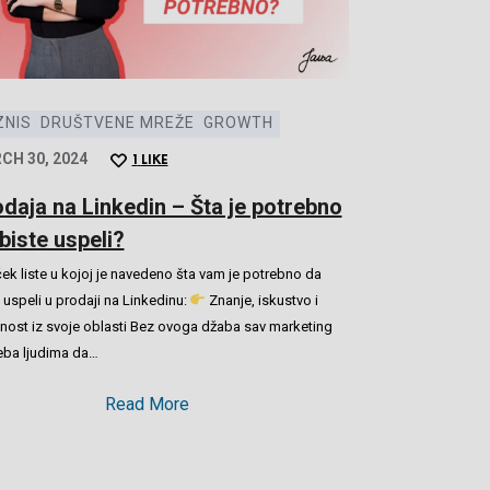
ZNIS
DRUŠTVENE MREŽE
GROWTH
CH 30, 2024
1
LIKE
daja na Linkedin – Šta je potrebno
biste uspeli?
ek liste u kojoj je navedeno šta vam je potrebno da
 uspeli u prodaji na Linkedinu:
Znanje, iskustvo i
čnost iz svoje oblasti Bez ovoga džaba sav marketing
reba ljudima da…
Read More