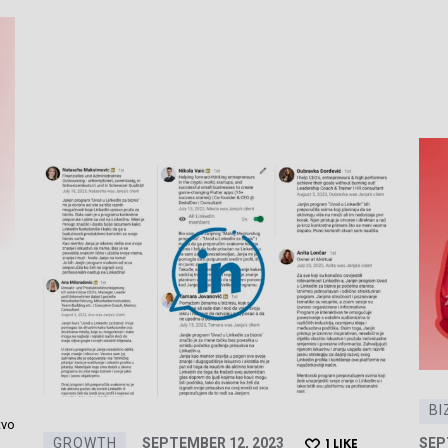
BI
tvo
GROWTH
SEPTEMBER 12, 2023
SEP
1
LIKE