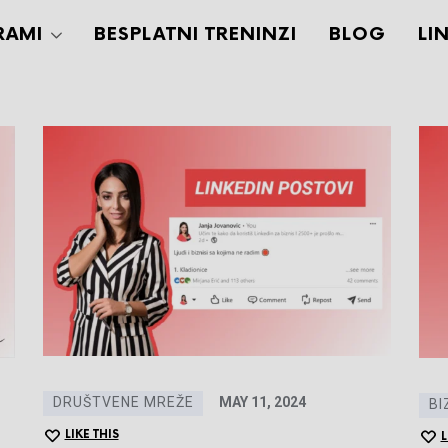
RAMI
BESPLATNI TRENINZI
BLOG
LI
DRUŠTVENE MREŽE
MAY 11, 2024
BI
LIKE THIS
L