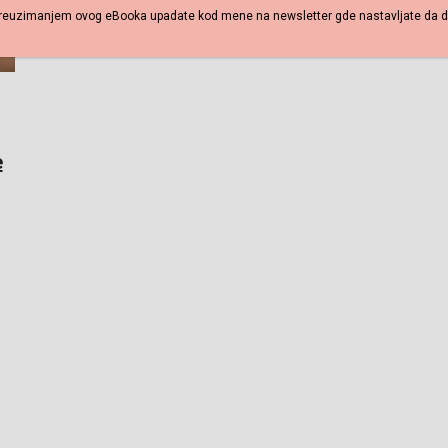
reuzimanjem ovog eBooka upadate kod mene na newsletter gde nastavljate da dob
e