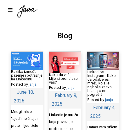
Blog
Razlika između
Linkedi vs
Kako da vaši
paženje i potražnje
Instagram - Kako
klijenti pronalaze
na Linkedinu
da odabereš
vas?
mrežu koja je
Posted by
janja
najbolja za tvoj
Posted by
janja
biznis, a ne
June 10,
pogrešiš
February 9,
Posted by
janja
2026
2025
February 4,
Mnogi misle:
LinkedIn je mreža
2025
“Ljudi me čitaju i
koja povezuje
prate = ljudi žele
Danas vam pišem
profesionalce