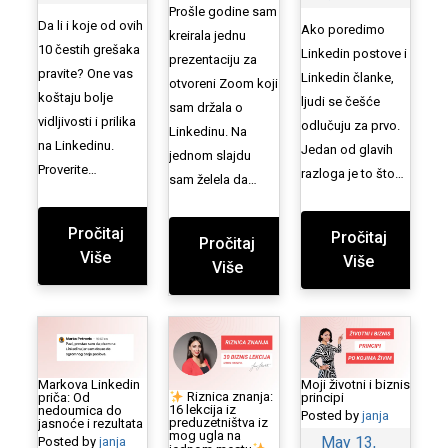
Prošle godine sam
Da li i koje od ovih
Ako poredimo
kreirala jednu
10 čestih grešaka
Linkedin postove i
prezentaciju za
pravite? One vas
Linkedin članke,
otvoreni Zoom koji
koštaju bolje
ljudi se češće
sam držala o
vidljivosti i prilika
odlučuju za prvo.
Linkedinu. Na
na Linkedinu.
Jedan od glavih
jednom slajdu
Proverite…
razloga je to što…
sam želela da…
Pročitaj
Pročitaj
Pročitaj
Više
Više
Više
Markova Linkedin
Moji životni i biznis
Riznica znanja:
priča: Od
principi
16 lekcija iz
nedoumica do
Posted by
janja
preduzetništva iz
jasnoće i rezultata
mog ugla na
May 13,
Posted by
janja