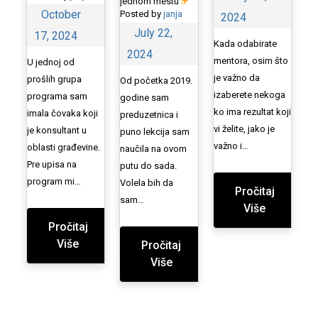
jednom mestu
October
Posted by
janja
2024
July 22,
17, 2024
Kada odabirate
2024
mentora, osim što
U jednoj od
je važno da
prošlih grupa
Od početka 2019.
izaberete nekoga
programa sam
godine sam
ko ima rezultat koji
imala čovaka koji
preduzetnica i
vi želite, jako je
je konsultant u
puno lekcija sam
važno i…
oblasti građevine.
naučila na ovom
Pre upisa na
putu do sada.
program mi…
Volela bih da
Pročitaj
sam…
Više
Pročitaj
Više
Pročitaj
Više