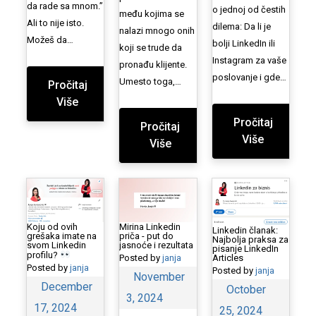
da rade sa mnom.”
o jednoj od čestih
među kojima se
Ali to nije isto.
dilema: Da li je
nalazi mnogo onih
Možeš da…
bolji LinkedIn ili
koji se trude da
Instagram za vaše
pronađu klijente.
poslovanje i gde…
Umesto toga,…
Pročitaj
Više
Pročitaj
Pročitaj
Više
Više
Mirina Linkedin
Koju od ovih
Linkedin članak:
priča - put do
grešaka imate na
Najbolja praksa za
jasnoće i rezultata
svom Linkedin
pisanje LinkedIn
profilu?
Posted by
janja
Articles
Posted by
janja
Posted by
janja
November
December
October
3, 2024
17, 2024
25, 2024