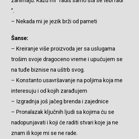
zanimaju. Kažu mi “radiš samo šta se tebi radi
”.
– Nekada mi je jezik brži od pameti
Šanse:
– Kreiranje više proizvoda jer sa uslugama
trošim svoje dragoceno vreme i upućujem se
na tuđe biznise na uštrb svog.
– Konstanto usavršavanje na poljima koja me
interesuju i od kojih zarađujem
– Izgradnja još jačeg brenda i zajednice
– Pronalazak ključnih ljudi sa kojima ću se
nadopunjavati i koji će raditi stvari koje ja ne
znam ili koje mi se ne rade.