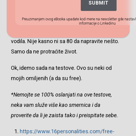
SUBMIT
pronalazite. Probajte da do 30 nešto
Preuzimanjem ovog eBooka upadate kod mene na newsletter gde nastavlj
spoznate i napravite. Naravno, ovo je moje
informacije o Linkedinu
subjektivno mišljenje i nešto čime sam se ja
vodila. Nije kasno ni sa 80 da napravite nešto.
Samo da ne protraćite život.
Ok, idemo sada na testove. Ovo su neki od
mojih omiljenih (a da su free).
*Nemojte se 100% oslanjati na ove testove,
neka vam služe više kao smernica i da
proverite da li je zaista tako i preispitate sebe.
https://www.16personalities.com/free-