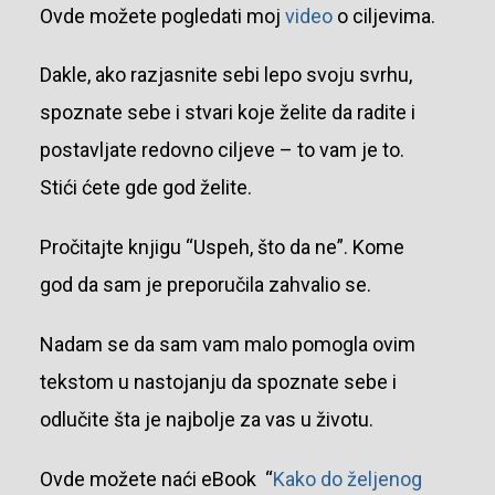
Ovde možete pogledati moj
video
o ciljevima.
Dakle, ako razjasnite sebi lepo svoju svrhu,
spoznate sebe i stvari koje želite da radite i
postavljate redovno ciljeve – to vam je to.
Stići ćete gde god želite.
Pročitajte knjigu “Uspeh, što da ne”. Kome
god da sam je preporučila zahvalio se.
Nadam se da sam vam malo pomogla ovim
tekstom u nastojanju da spoznate sebe i
odlučite šta je najbolje za vas u životu.
Ovde možete naći eBook “
Kako do željenog