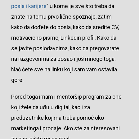
posla i karijere
” u kome je sve što treba da
znate na temu prvo lične spoznaje, zatim
kako da dođete do posla, kako da sredite CV,
motivaciono pismo, Linkedin profil. Kako da
se javite poslodavcima, kako da pregovarate
na razgovorima za posao i još mnogo toga.
Nać ćete sve na linku koji sam vam ostavila
gore.
Pored toga imam i mentoršip program za one
koji žele da uđu u digital, kao i za
preduzetnike kojima treba pomoć oko
marketinga i prodaje. Ako ste zainteresovani
za ovo, pišite mi na mejl: