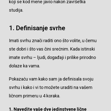
koji se kod mene javio nakon završetka
studija.
1. Definisanje svrhe
Imati svrhu znači raditi ono što volite, u čemu
ste dobri i što vas čini srećnim. Kada istinski
imate svrhu – ljudi, događaji i prilike prirodno
dolaze ka vama.
Pokazaću vam kako sam ja definisala svoju
svrhu i kako i vi to možete uraditi na vašem
ličnom primeru u 4 koraka.
1. Navedite vaše dve jedinstvene lične