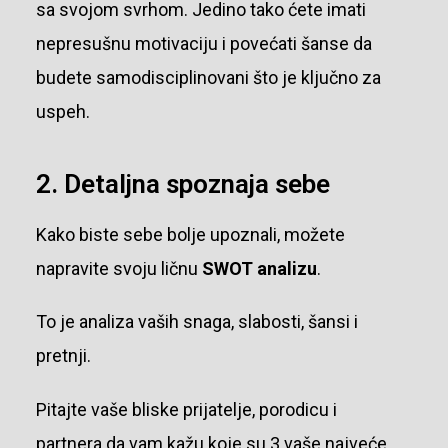
sa svojom svrhom. Jedino tako ćete imati
nepresušnu motivaciju i povećati šanse da
budete samodisciplinovani što je ključno za
uspeh.
2. Detaljna spoznaja sebe
Kako biste sebe bolje upoznali, možete
napravite svoju ličnu
SWOT analizu
.
To je analiza vaših snaga, slabosti, šansi i
pretnji.
Pitajte vaše bliske prijatelje, porodicu i
partnera da vam kažu koje su 3 vaše najveće