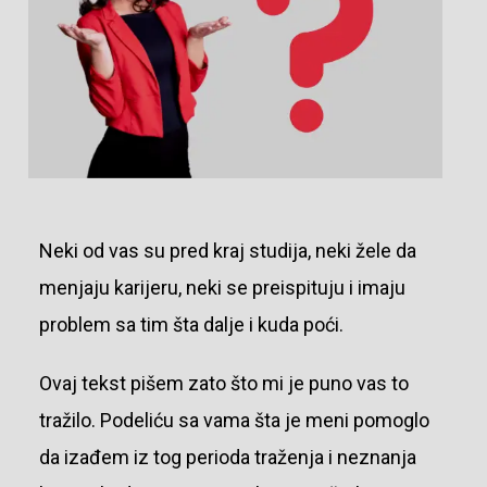
Neki od vas su pred kraj studija, neki žele da
menjaju karijeru, neki se preispituju i imaju
problem sa tim šta dalje i kuda poći.
Ovaj tekst pišem zato što mi je puno vas to
tražilo. Podeliću sa vama šta je meni pomoglo
da izađem iz tog perioda traženja i neznanja