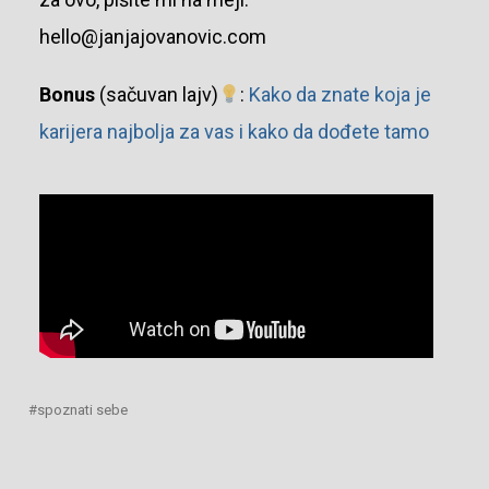
hello@janjajovanovic.com
Bonus
(sačuvan lajv)
:
Kako da znate koja je
karijera najbolja za vas i kako da dođete tamo
spoznati sebe