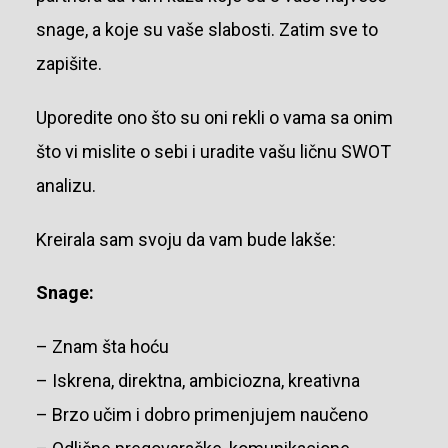
snage, a koje su vaše slabosti. Zatim sve to
zapišite.
Uporedite ono što su oni rekli o vama sa onim
što vi mislite o sebi i uradite vašu ličnu SWOT
analizu.
Kreirala sam svoju da vam bude lakše:
Snage:
– Znam šta hoću
– Iskrena, direktna, ambiciozna, kreativna
– Brzo učim i dobro primenjujem naučeno