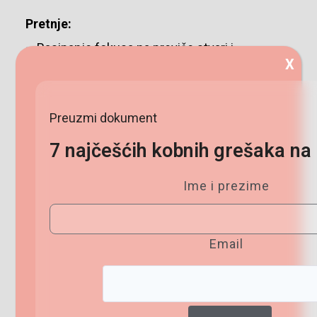
Pretnje:
– Rasipanje fokusa na previše stvari i
X
obavljanje dosta operativnog posla umesto
da to automatizujem ili prebacim na
Preuzmi dokument
asistente.
7 najčešćih kobnih
grešaka na 
U mom periodu traženja, radila sam i razne
testove ličnosti i temperamenta (svuda sam
Ime i prezime
tražila odgovore, šta je to najbolje za mene i
za šta sam ja – čak i u horoskopu
)
Email
Moj savet vama danas je da samo krenete i
da se ne bojite da menjate poslove. Poenta u
dvadesetim je da isprobavate i da se