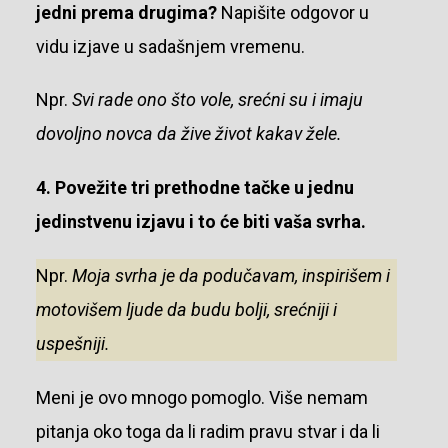
jedni prema drugima?
Napišite odgovor u
vidu izjave u sadašnjem vremenu.
Npr.
Svi rade ono što vole, srećni su i imaju
dovoljno novca da žive život kakav žele.
4. Povežite tri prethodne tačke u jednu
jedinstvenu izjavu i to će biti vaša svrha.
Npr.
Moja svrha je da podučavam, inspirišem i
motovišem ljude da budu bolji, srećniji i
uspešniji.
Meni je ovo mnogo pomoglo. Više nemam
pitanja oko toga da li radim pravu stvar i da li