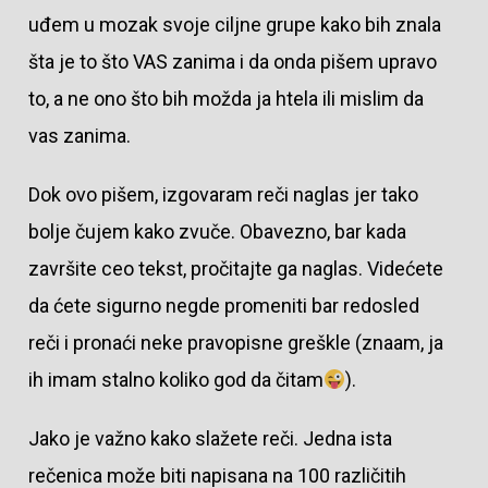
uđem u mozak svoje ciljne grupe kako bih znala
šta je to što VAS zanima i da onda pišem upravo
to, a ne ono što bih možda ja htela ili mislim da
vas zanima.
Dok ovo pišem, izgovaram reči naglas jer tako
bolje čujem kako zvuče. Obavezno, bar kada
završite ceo tekst, pročitajte ga naglas. Videćete
da ćete sigurno negde promeniti bar redosled
reči i pronaći neke pravopisne greškle (znaam, ja
ih imam stalno koliko god da čitam
).
Jako je važno kako slažete reči. Jedna ista
rečenica može biti napisana na 100 različitih