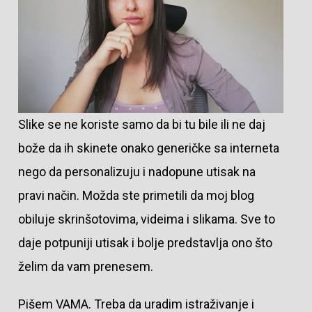
Slike se ne koriste samo da bi tu bile ili ne daj
bože da ih skinete onako generičke sa interneta
nego da personalizuju i nadopune utisak na
pravi način. Možda ste primetili da moj blog
obiluje skrinšotovima, videima i slikama. Sve to
daje potpuniji utisak i bolje predstavlja ono što
želim da vam prenesem.
Pišem VAMA. Treba da uradim istraživanje i