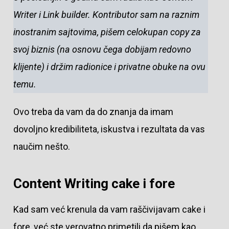
Writer i Link builder. Kontributor sam na raznim
inostranim sajtovima, pišem celokupan copy za
svoj biznis (na osnovu čega dobijam redovno
klijente) i držim radionice i privatne obuke na ovu
temu.
Ovo treba da vam da do znanja da imam
dovoljno kredibiliteta, iskustva i rezultata da vas
naučim nešto.
Content Writing cake i fore
Kad sam već krenula da vam raščivijavam cake i
fore, već ste verovatno primetili da pišem kao