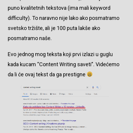
puno kvalitetnih tekstova (ima mali keyword
difficulty). To naravno nije lako ako posmatramo
svetsko tržište, ali je 100 puta lakše ako
posmatramo naše.
Evo jednog mog teksta koji prvi izlazi u guglu
kada kucam “Content Writing saveti”. Videćemo
da li će ovaj tekst da ga prestigne