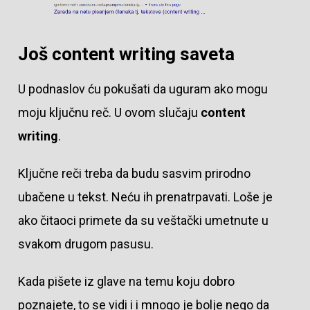
Još content writing saveta
U podnaslov ću pokušati da uguram ako mogu
moju ključnu reč. U ovom slučaju
content
writing
.
Ključne reči treba da budu sasvim prirodno
ubačene u tekst. Neću ih prenatrpavati. Loše je
ako čitaoci primete da su veštački umetnute u
svakom drugom pasusu.
Kada pišete iz glave na temu koju dobro
poznajete, to se vidi i i mnogo je bolje nego da