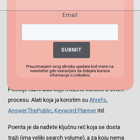
Pokušajte da ih nađete.
Email
Ključne reči
U ovom tekstu se nisam pozabavila detaljnim
SUBMIT
istraživanjem ključnih reči jer je na srpskom. Da
radim za nekog klijenta i pišem na engleskom,
Preuzimanjem ovog eBooka upadate kod mene na
newsletter gde nastavljate da dobijate korisne
to bi obavezno prethodilo pisanju teksta.
informacije o Linkedinu
Postoje razni alati koje možete koristiti u ovom
procesu. Alati koja ja koristim su
Ahrefs
,
AnswerThePublic
,
Keyword Planner
itd.
Poenta je da nađete ključnu reč koja se dosta
traži (ima veliki search volume), a za koju nema