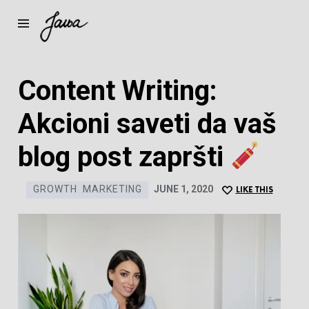
Janja
Content Writing:
Akcioni saveti da vaš
blog post zapršti
GROWTH
MARKETING
JUNE 1, 2020
LIKE THIS