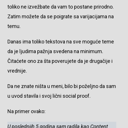
toliko ne izvežbate da vam to postane prirodno.
Zatim možete da se poigrate sa varijacijama na
temu.
Danas ima toliko tekstova na sve moguće teme
da je ljudima pažnja svedena na minimum.
Čitaćete ono za šta poverujete da je drugačije i
vrednije.
Da ne znate ništa u meni, bilo bi poželjno da sam
u uvod stavila i svoj lični social proof.
Na primer ovako:
U poslednjih 5 godina sam radila kao Content