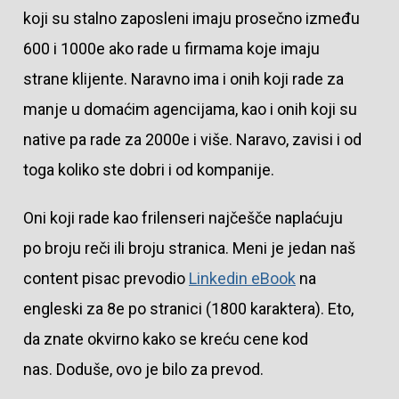
koji su stalno zaposleni imaju prosečno između
600 i 1000e ako rade u firmama koje imaju
strane klijente. Naravno ima i onih koji rade za
manje u domaćim agencijama, kao i onih koji su
native pa rade za 2000e i više. Naravo, zavisi i od
toga koliko ste dobri i od kompanije.
Oni koji rade kao frilenseri najčešče naplaćuju
po broju reči ili broju stranica. Meni je jedan naš
content pisac prevodio
Linkedin eBook
na
engleski za 8e po stranici (1800 karaktera). Eto,
da znate okvirno kako se kreću cene kod
nas. Doduše, ovo je bilo za prevod.