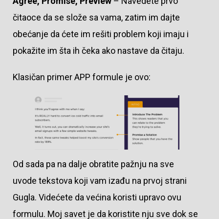
Agree, Promise, Preview
– Navedete prvo
čitaoce da se slože sa vama, zatim im dajte
obećanje da ćete im rešiti problem koji imaju i
pokažite im šta ih čeka ako nastave da čitaju.
Klasičan primer APP formule je ovo:
Od sada pa na dalje obratite pažnju na sve
uvode tekstova koji vam izađu na prvoj strani
Gugla. Videćete da većina koristi upravo ovu
formulu. Moj savet je da koristite nju sve dok se