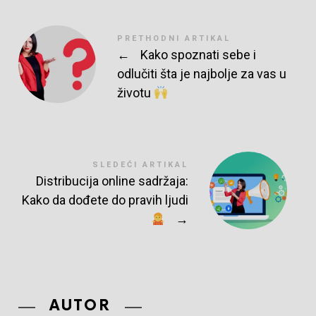
PRETHODNI ARTIKAL
←
Kako spoznati sebe i
odlučiti šta je najbolje za vas u
životu
SLEDEĆI ARTIKAL
Distribucija online sadržaja:
Kako da dođete do pravih ljudi
→
AUTOR