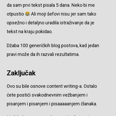
da sam prvi tekst pisala 5 dana. Neko bi me
otpustio
Ali moji šefovi nisu jer sam tako
opsežno i detaljno uradila istraživanje da je
tekst na kraju pokidao.
Džaba 100 generičkih blog postova, kad jedan
pravi može da ih razvali rezultatima.
Zaključak
Ovo su bile osnove content writing-a. Ostalo
ćete postići svakodnevnim vežbanjem i
pisanjem i pisanjem i pisaaaaanjem članaka.