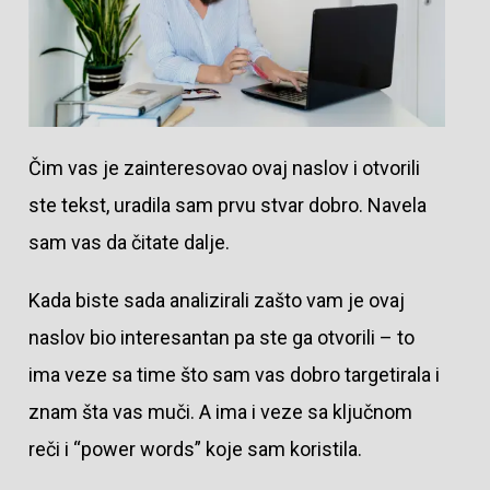
Čim vas je zainteresovao ovaj naslov i otvorili
ste tekst, uradila sam prvu stvar dobro. Navela
sam vas da čitate dalje.
Kada biste sada analizirali zašto vam je ovaj
naslov bio interesantan pa ste ga otvorili – to
ima veze sa time što sam vas dobro targetirala i
znam šta vas muči. A ima i veze sa ključnom
reči i “power words” koje sam koristila.