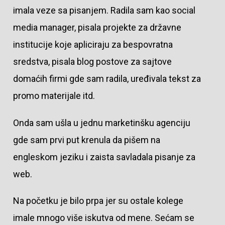
imala veze sa pisanjem. Radila sam kao social
media manager, pisala projekte za državne
institucije koje apliciraju za bespovratna
sredstva, pisala blog postove za sajtove
domaćih firmi gde sam radila, uređivala tekst za
promo materijale itd.
Onda sam ušla u jednu marketinšku agenciju
gde sam prvi put krenula da pišem na
engleskom jeziku i zaista savladala pisanje za
web.
Na početku je bilo prpa jer su ostale kolege
imale mnogo više iskutva od mene. Sećam se