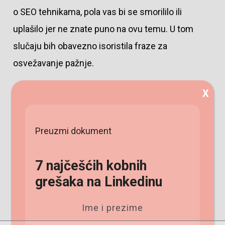
o SEO tehnikama, pola vas bi se smorililo ili
uplašilo jer ne znate puno na ovu temu. U tom
slučaju bih obavezno isoristila fraze za
osvežavanje pažnje.
Primer ovih frazi su:
X
Evo šta je caka
Preuzmi dokument
Hajde sada da pogledamo kako…
Šta se zapravo krije iza toga?
7 najčešćih kobnih
Sigurno se sada pitate…
grešaka na Linkedinu
Evo šta treba da radite od početka do kraja…
Ime i prezime
I do sada ste mogli da ih primetite gore u tekstu.