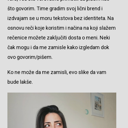
što govorim. Time gradim svoj lični brend i
izdvajam se u moru tekstova bez identiteta. Na
osnovu reči koje koristim i načina na koji slažem
rečenice možete zaključiti dosta o meni. Neki
čak mogu i da me zamisle kako izgledam dok
ovo govorim/pišem.
Ko ne može da me zamisli, evo slike da vam
bude lakše.