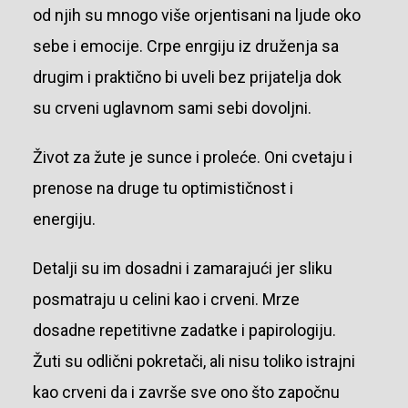
od njih su mnogo više orjentisani na ljude oko
sebe i emocije. Crpe enrgiju iz druženja sa
drugim i praktično bi uveli bez prijatelja dok
su crveni uglavnom sami sebi dovoljni.
Život za žute je sunce i proleće. Oni cvetaju i
prenose na druge tu optimističnost i
energiju.
Detalji su im dosadni i zamarajući jer sliku
posmatraju u celini kao i crveni. Mrze
dosadne repetitivne zadatke i papirologiju.
Žuti su odlični pokretači, ali nisu toliko istrajni
kao crveni da i završe sve ono što započnu