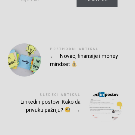
PRETHODNI ARTIKAL
←
Novac, finansije i money
mindset
SLEDEĆI ARTIKAL
Linkedin postovi: Kako da
privuku pažnju?
→