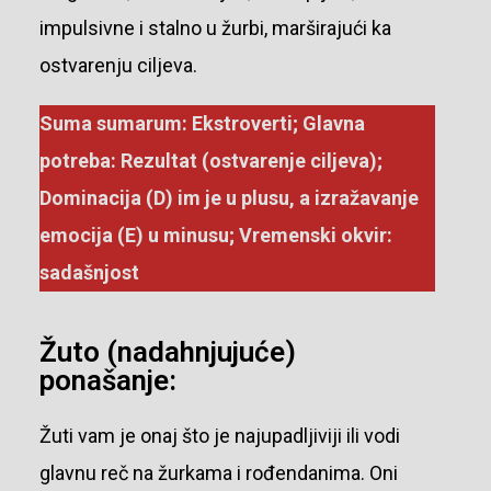
impulsivne i stalno u žurbi, marširajući ka
ostvarenju ciljeva.
Suma sumarum: Ekstroverti; Glavna
potreba: Rezultat (ostvarenje ciljeva);
Dominacija (D) im je u plusu, a izražavanje
emocija (E) u minusu; Vremenski okvir:
sadašnjost
Žuto (nadahnjujuće)
ponašanje:
Žuti vam je onaj što je najupadljiviji ili vodi
glavnu reč na žurkama i rođendanima. Oni