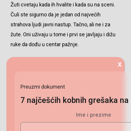
Žuti cvetaju kada ih hvalite i kada su na sceni.
Čuli ste sigurno da je jedan od najvećih
strahova ljudi javni nastup. Tačno, ali ne i za
žute. Oni uživaju u tome i prvi se javljaju i dižu
ruke da dođu u centar pažnje.
Ljudi koji uopšte nemaju žute boje u sebi ih
X
često vide kao klovnove i picopevce, površne,
egocentrične, a ono što ih najviše nervira je
Preuzmi dokument
što nisu dobri slušaoci i stalno prekidaju
7 najčešćih kobnih
grešaka na 
druge da bi oni rekli šta imaju.
Ime i prezime
Suma sumarum: Ekstroverti; Glavna
potreba: Priznanje (hvalite me usta moja i