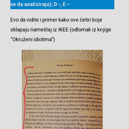
se da analiziraju); D -, E –
Evo da vidite i primer kako ove četiri boje
sklapaju nameštaj iz IKEE (odlomak iz knjige
“Okruženi idiotima”)