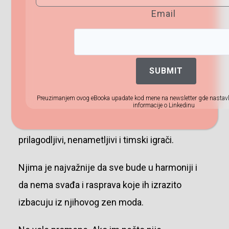
sva druga); Vremenski okvir: gledaju u
Email
budućnost; D +, E +
Zeleno (stabilno) ponašanje:
SUBMIT
Najveći broj ljudi je zelen. Oni su
Preuzimanjem ovog eBooka upadate kod mene na newsletter gde nastavlj
podržavajući, strpljivi, pažljivi slušaoci,
informacije o Linkedinu
smireni, diskretni, pouzdani, obzirni,
prilagodljivi, nenametljivi i timski igrači.
Njima je najvažnije da sve bude u harmoniji i
da nema svađa i rasprava koje ih izrazito
izbacuju iz njihovog zen moda.