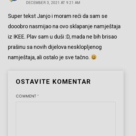
DECEMBER 3, 2021 AT 9:21 AM
Super tekst Janjo i moram reći da sam se
dooobro nasmijao na ovo sklapanje namještaja
iz IKEE. Plav sam u duši :D, mada ne bih brisao
prašinu sa novih dijelova nesklopljenog
namještaja, ali ostalo je sve tačno.
OSTAVITE KOMENTAR
COMMENT
*