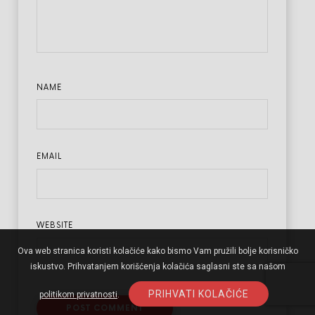
NAME
EMAIL
WEBSITE
Ova web stranica koristi kolačiće kako bismo Vam pružili bolje korisničko
iskustvo. Prihvatanjem korišćenja kolačića saglasni ste sa našom
PRIHVATI KOLAČIĆE
politikom privatnosti
.