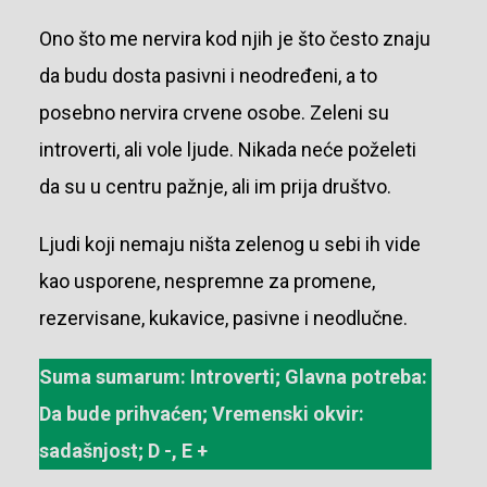
Ono što me nervira kod njih je što često znaju
da budu dosta pasivni i neodređeni, a to
posebno nervira crvene osobe. Zeleni su
introverti, ali vole ljude. Nikada neće poželeti
da su u centru pažnje, ali im prija društvo.
Ljudi koji nemaju ništa zelenog u sebi ih vide
kao usporene, nespremne za promene,
rezervisane, kukavice, pasivne i neodlučne.
Suma sumarum: Introverti; Glavna potreba:
Da bude prihvaćen; Vremenski okvir:
sadašnjost; D -, E +