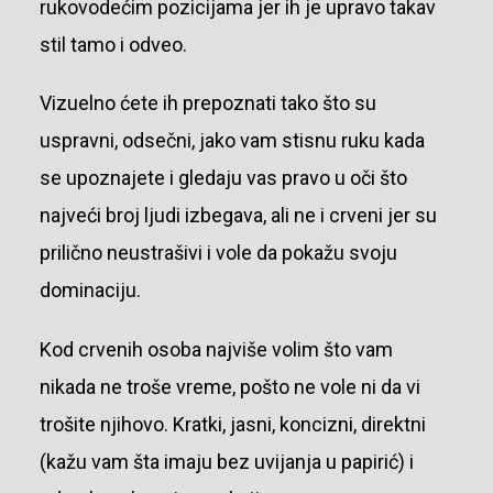
rukovodećim pozicijama jer ih je upravo takav
stil tamo i odveo.
Vizuelno ćete ih prepoznati tako što su
uspravni, odsečni, jako vam stisnu ruku kada
se upoznajete i gledaju vas pravo u oči što
najveći broj ljudi izbegava, ali ne i crveni jer su
prilično neustrašivi i vole da pokažu svoju
dominaciju.
Kod crvenih osoba najviše volim što vam
nikada ne troše vreme, pošto ne vole ni da vi
trošite njihovo. Kratki, jasni, koncizni, direktni
(kažu vam šta imaju bez uvijanja u papirić) i