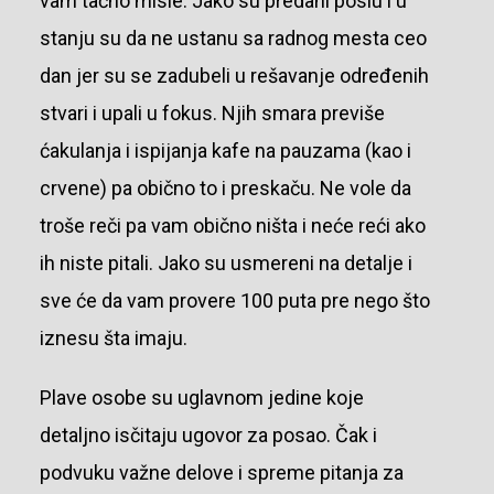
vam tačno misle. Jako su predani poslu i u
stanju su da ne ustanu sa radnog mesta ceo
dan jer su se zadubeli u rešavanje određenih
stvari i upali u fokus. Njih smara previše
ćakulanja i ispijanja kafe na pauzama (kao i
crvene) pa obično to i preskaču. Ne vole da
troše reči pa vam obično ništa i neće reći ako
ih niste pitali. Jako su usmereni na detalje i
sve će da vam provere 100 puta pre nego što
iznesu šta imaju.
Plave osobe su uglavnom jedine koje
detaljno isčitaju ugovor za posao. Čak i
podvuku važne delove i spreme pitanja za