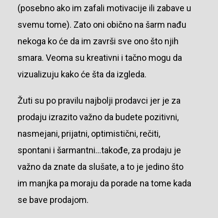
(posebno ako im zafali motivacije ili zabave u
svemu tome). Zato oni obično na šarm nađu
nekoga ko će da im završi sve ono što njih
smara. Veoma su kreativni i tačno mogu da
vizualizuju kako će šta da izgleda.
Žuti su po pravilu najbolji prodavci jer je za
prodaju izrazito važno da budete pozitivni,
nasmejani, prijatni, optimistični, rečiti,
spontani i šarmantni…takođe, za prodaju je
važno da znate da slušate, a to je jedino što
im manjka pa moraju da porade na tome kada
se bave prodajom.