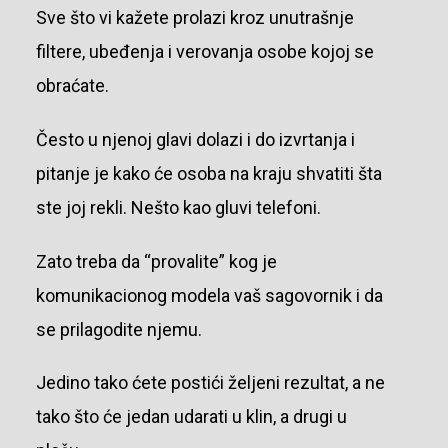
Sve što vi kažete prolazi kroz unutrašnje
filtere, ubeđenja i verovanja osobe kojoj se
obraćate.
Često u njenoj glavi dolazi i do izvrtanja i
pitanje je kako će osoba na kraju shvatiti šta
ste joj rekli. Nešto kao gluvi telefoni.
Zato treba da “provalite” kog je
komunikacionog modela vaš sagovornik i da
se prilagodite njemu.
Jedino tako ćete postići željeni rezultat, a ne
tako što će jedan udarati u klin, a drugi u