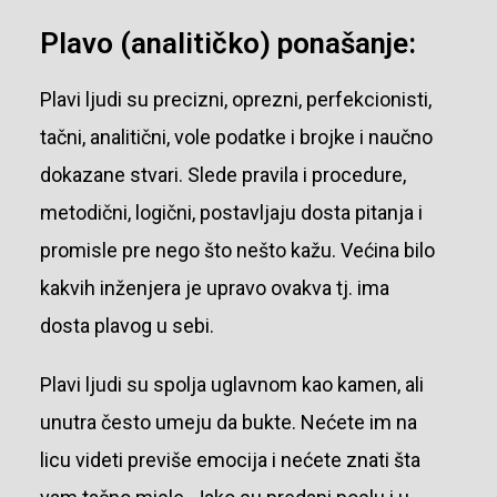
Plavo (analitičko) ponašanje:
Plavi ljudi su precizni, oprezni, perfekcionisti,
tačni, analitični, vole podatke i brojke i naučno
dokazane stvari. Slede pravila i procedure,
metodični, logični, postavljaju dosta pitanja i
promisle pre nego što nešto kažu. Većina bilo
kakvih inženjera je upravo ovakva tj. ima
dosta plavog u sebi.
Plavi ljudi su spolja uglavnom kao kamen, ali
unutra često umeju da bukte. Nećete im na
licu videti previše emocija i nećete znati šta