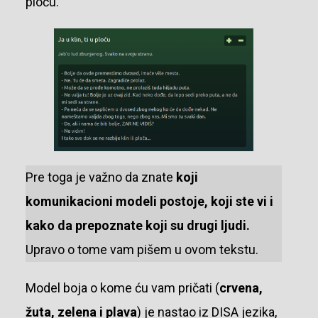
ploču.
Pre toga je važno da znate
koji
komunikacioni modeli postoje, koji ste vi i
kako da prepoznate koji su drugi ljudi.
Upravo o tome vam pišem u ovom tekstu.
Model boja o kome ću vam pričati (
crvena,
žuta, zelena i plava
) je nastao iz DISA jezika,