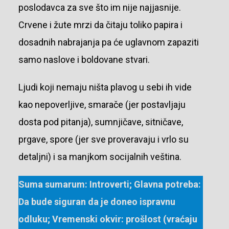
poslodavca za sve što im nije najjasnije.
Crvene i žute mrzi da čitaju toliko papira i
dosadnih nabrajanja pa će uglavnom zapaziti
samo naslove i boldovane stvari.
Ljudi koji nemaju ništa plavog u sebi ih vide
kao nepoverljive, smarače (jer postavljaju
dosta pod pitanja), sumnjičave, sitničave,
prgave, spore (jer sve proveravaju i vrlo su
detaljni) i sa manjkom socijalnih veština.
Suma sumarum: Introverti; Glavna potreba:
Da bude siguran da je doneo ispravnu
odluku; Vremenski okvir: prošlost (vraćaju