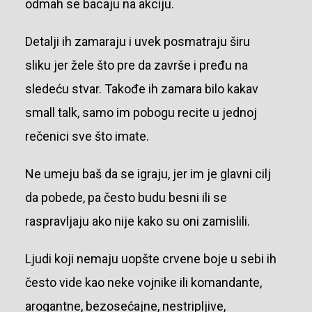
odmah se bacaju na akciju.
Detalji ih zamaraju i uvek posmatraju širu
sliku jer žele što pre da završe i pređu na
sledeću stvar. Takođe ih zamara bilo kakav
small talk, samo im pobogu recite u jednoj
rečenici sve što imate.
Ne umeju baš da se igraju, jer im je glavni cilj
da pobede, pa često budu besni ili se
raspravljaju ako nije kako su oni zamislili.
Ljudi koji nemaju uopšte crvene boje u sebi ih
često vide kao neke vojnike ili komandante,
arogantne, bezosećajne, nestripljive,