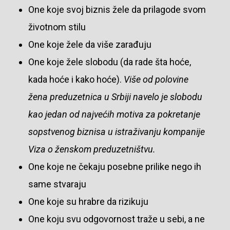
One koje svoj biznis žele da prilagode svom
životnom stilu
One koje žele da više zarađuju
One koje žele slobodu (da rade šta hoće,
kada hoće i kako hoće).
Više od polovine
žena preduzetnica u Srbiji navelo je slobodu
kao jedan od najvećih motiva za pokretanje
sopstvenog biznisa u istraživanju kompanije
Viza o ženskom preduzetništvu.
One koje ne čekaju posebne prilike nego ih
same stvaraju
One koje su hrabre da rizikuju
One koju svu odgovornost traže u sebi, a ne