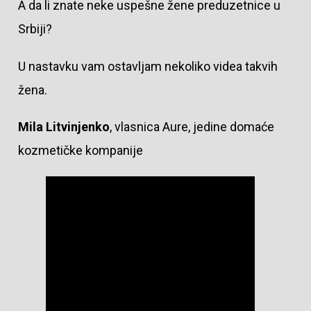
A da li znate neke uspešne žene preduzetnice u
Srbiji?
U nastavku vam ostavljam nekoliko videa takvih
žena.
Mila Litvinjenko
, vlasnica Aure, jedine domaće
kozmetičke kompanije