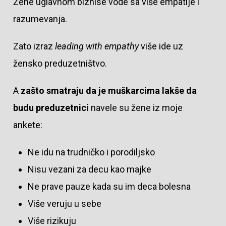
Žene uglavnom biznise vode sa više empatije i
razumevanja.
Zato izraz
leading with empathy
više ide uz
žensko preduzetništvo.
A
zašto smatraju da je muškarcima lakše da
budu preduzetnici
navele su žene iz moje
ankete:
Ne idu na trudničko i porodiljsko
Nisu vezani za decu kao majke
Ne prave pauze kada su im deca bolesna
Više veruju u sebe
Više rizikuju