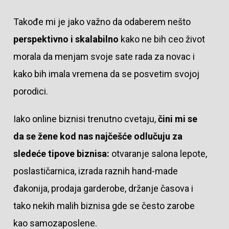
Takođe mi je jako važno da odaberem nešto
perspektivno i skalabilno
kako ne bih ceo život
morala da menjam svoje sate rada za novac i
kako bih imala vremena da se posvetim svojoj
porodici.
Iako online biznisi trenutno cvetaju,
čini mi se
da se žene kod nas najčešće odlučuju za
sledeće tipove biznisa:
otvaranje salona lepote,
poslastičarnica, izrada raznih hand-made
đakonija, prodaja garderobe, držanje časova i
tako nekih malih biznisa gde se često zarobe
kao samozaposlene.