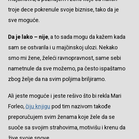
troje dece pokrenule svoje biznise, tako da je
sve moguće.
Da je lako – nije
, a to sada mogu da kažem kada
sam se ostvarila i u majčinskoj ulozi. Nekako
smo mi žene, želeći ravnopravnost, same sebi
nametnule da sve možemo, pa često ispaštamo
zbog želje da na svim poljima briljiramo.
Ali jeste moguće i jeste rešivo što bi rekla Mari
Forleo,
čiju knjigu
pod tim nazivom takođe
preporučujem svim ženama koje žele da se
suoče sa svojim strahovima, motivišu i krenu da
žive svoje snove.