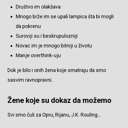
Društvo im olakšava
Mnogo brže im se upali lampica šta bi mogli
da pokrenu
Suroviji su i beskrupulozniji
Novac im je mnogo bitniji u životu
Manje overthink-uju
Dok je bilo i onih žena koje smatraju da smo
sasvim ravnopravni.
Žene koje su dokaz da možemo
Svi smo čuli za Opru, Rijanu, J.K. Rouling…